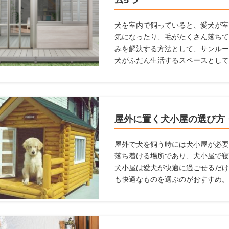
ム5つ
犬を室内で飼っていると、愛犬が室
気になったり、毛がたくさん落ちて
みを解決する方法として、サンルー
犬がふだん生活するスペースとして
があります。 愛犬家住宅では、日
で、愛犬が暮らしやすいサンルーム
ためにサンルームの設置を検討して
ルームを設置するときに気をつける
屋外に置く犬小屋の選び方
します。
屋外で犬を飼う時には犬小屋が必要
落ち着ける場所であり、犬小屋で寝
犬小屋は愛犬が快適に過ごせるだけ
も快適なものを選ぶのがおすすめ。
らいいかわからない人、デザインや
おすすめの犬小屋を紹介しようと思