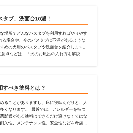
スタブ、洗面台10選！
な場所でどんなバスタブを利用すればやりやす
れる場合や、今のバスタブに不満があるような
すめの犬用のバスタブや洗面台を紹介します。
注意点などは、「犬のお風呂の入れ方を解説！
】」の記事で解説していますので、はじめての
用すべき塗料とは？
めることがありますし、床に寝転んだりと、人
多くなります。 最近では、アレルギーを持つ
悪影響がある塗料はできるだけ避けなくてはな
耐久性、メンテナンス性、安全性などを考慮す
料の役割や種類、特徴、ペットを飼っている家