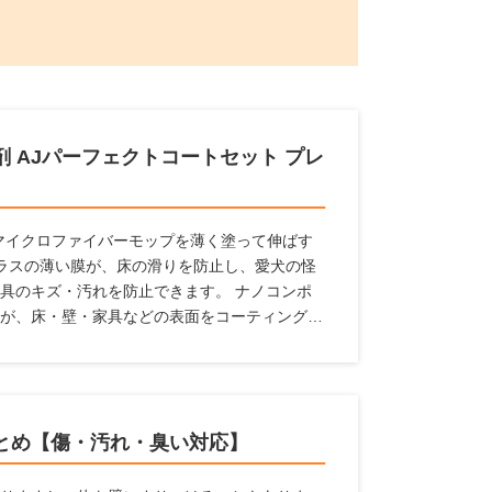
 AJパーフェクトコートセット プレ
属のマイクロファイバーモップを薄く塗って伸ばす
ラスの薄い膜が、床の滑りを防止し、愛犬の怪
具のキズ・汚れを防止できます。 ナノコンポ
が、床・壁・家具などの表面をコーティング。
汚れから守ります。 従来品より防滑性能30％
間効果が持続します。これ1本で愛犬家の住まい
とめ【傷・汚れ・臭い対応】