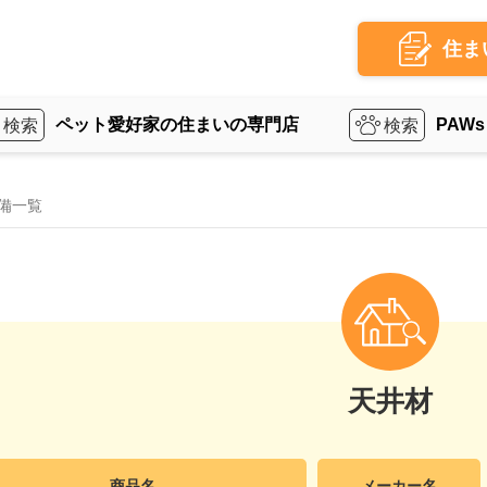
住ま
ペット愛好家の住まいの専門店
PAWs
備一覧
天井材
商品名
メーカー名