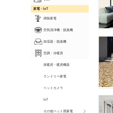
家電・IoT
掃除家電
空気清浄機・脱臭機
加湿器・脱臭機
空調・冷暖房
床暖房・暖房機器
ランドリー家電
ペットカメラ
IoT
その他ペット用家電