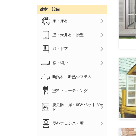
建材・設備
床・床材
壁・天井材・腰壁
扉・ドア
窓・網戸
断熱材・断熱システム
塗料・コーティング
脱走防止扉・室内ペットガー
ド
屋外フェンス・塀