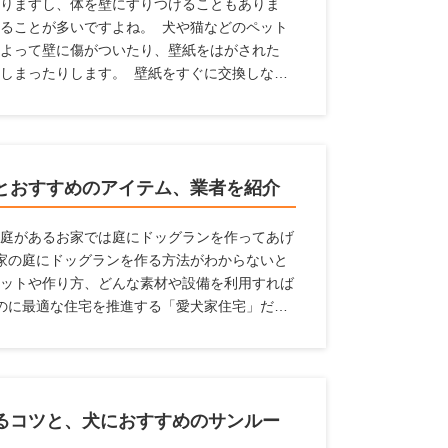
りますし、体を壁にすりつけることもありま
ることが多いですよね。 犬や猫などのペット
よって壁に傷がついたり、壁紙をはがされた
しまったりします。 壁紙をすぐに交換しなく
中にペットの臭いが漂うという状態になってし
ためには、壁紙に工夫するのがおすすめです。
家におすすめの壁紙」を紹介するとともに、壁
します。
とおすすめのアイテム、業者を紹介
庭があるお家では庭にドッグランを作ってあげ
家の庭にドッグランを作る方法がわからないと
ットや作り方、どんな素材や設備を利用すれば
のに最適な住宅を推進する「愛犬家住宅」だか
報を紹介しているのでぜひ参考にしてください
るコツと、犬におすすめのサンルー