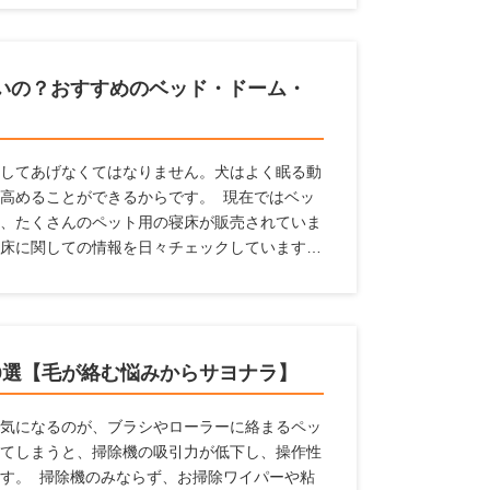
いの？おすすめのベッド・ドーム・
してあげなくてはなりません。犬はよく眠る動
高めることができるからです。 現在ではベッ
、たくさんのペット用の寝床が販売されていま
床に関しての情報を日々チェックしています。
ど、どんなものを選んだらよいか、どんな場所
対して、犬の寝床を解説します。 寝床にはど
寝床を置くのがよいのかなど、幅広い情報をま
。
9選【毛が絡む悩みからサヨナラ】
気になるのが、ブラシやローラーに絡まるペッ
てしまうと、掃除機の吸引力が低下し、操作性
す。 掃除機のみならず、お掃除ワイパーや粘