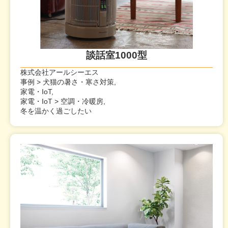
談話室1000型
株式会社アールシーエス
事例 > 犬猫の暑さ・寒さ対策,
家電・IoT,
家電・IoT > 空調・冷暖房,
冬を温かく過ごしたい