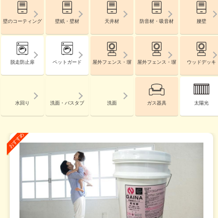
壁のコーティング
壁紙・壁材
天井材
防音材・吸音材
腰壁
脱走防止扉
ペットガード
屋外フェンス・塀
屋外フェンス・塀
ウッドデッキ
水回り
洗面・バスタブ
洗面
ガス器具
太陽光