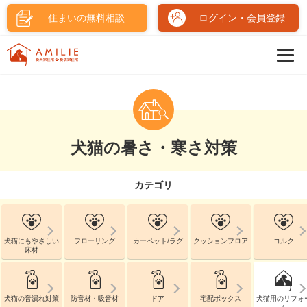
住まいの無料相談
ログイン・会員登録
犬猫の暑さ・寒さ対策
カテゴリ
犬猫にもやさしい
フローリング
カーペット/ラグ
クッションフロア
コルク
床材
犬猫の音漏れ対策
防音材・吸音材
ドア
宅配ボックス
犬猫用のリフォ