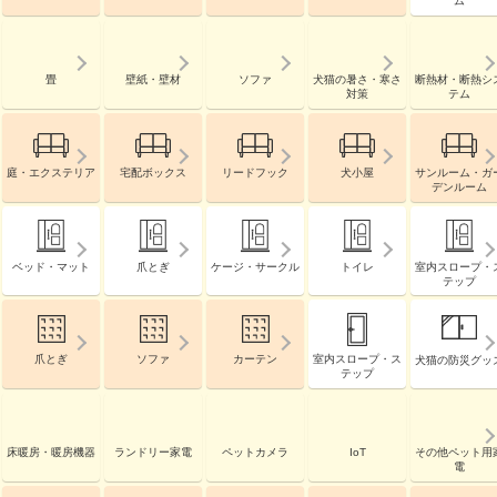
ム
畳
壁紙・壁材
ソファ
犬猫の暑さ・寒さ
断熱材・断熱シ
対策
テム
庭・エクステリア
宅配ボックス
リードフック
犬小屋
サンルーム・ガ
デンルーム
ベッド・マット
爪とぎ
ケージ・サークル
トイレ
室内スロープ・
テップ
爪とぎ
ソファ
カーテン
室内スロープ・ス
犬猫の防災グッ
テップ
床暖房・暖房機器
ランドリー家電
ペットカメラ
IoT
その他ペット用
電