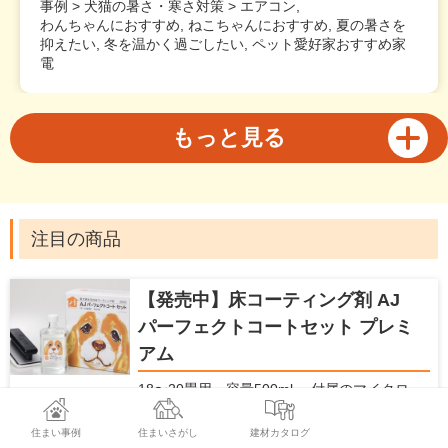
事例 > 犬猫の暑さ・寒さ対策 > エアコン,
わんちゃんにおすすめ, ねこちゃんにおすすめ, 夏の暑さを
抑えたい, 冬を温かく過ごしたい, ペット愛好家おすすめ家
電
もっと見る
注目の商品
【発売中】床コーティング剤 AJ
パーフェクトコートセット プレミ
アム
18〜20畳用、容量500ml。 付属のマイクロ
ファイバーモップを薄く塗って伸ばすだけで
コーティングできます。 ガラスの薄い膜が、
住まい事例
住まいさがし
建材カタログ
床の滑りを防止し、愛犬の怪我を防止しま