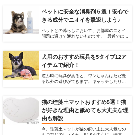
を紹介します。
で、トイレのトレーニングに適していて、愛
犬も飼い主もストレスを感じにくい場所はあ
ペットに安全な消臭剤５選！安心で
るのでしょうか。 自宅の間取りや掃除のしや
きる成分でニオイを撃退しよう♪
すさを考慮しつつ、トイレ関連のアイテムや
トイレの置き方を工夫すれば、ベストな場所
ペットとの暮らしにおいて、お部屋のニオイ
が見つかるはずです。この記事では、愛犬が
問題は避けて通れないものです。 最近ではさ
好むトイレの条件とおすすめの場所、トイレ
まざまな消臭アイテムが販売されています
グッズについて紹介します。
が、 やはり飼い主さんとしては「ペットに安
全かどうか」で選びたいですよね。 今回は
犬用のおすすめ玩具を5タイプ12ア
「ペットがいるご家庭でも安心して使える消
イテムで紹介！
臭剤」を5つご紹介します。
遊ぶ時に玩具があると、ワンちゃんはただ走
る以外の遊びができます。キャッチしたり、
ジャンプしたりと、普段しないような動きが
できるので喜ぶこと間違いなしです！ 他に
も、玩具は愛犬、飼い主のどちらにとっても
猫の珪藻土マットおすすめ5選！猫
様々なメリットがあります。 ここでは、犬と
が好きな理由と舐めても大丈夫な理
の生活の情報を紹介している「愛犬家住宅」
が、犬と楽しむための玩具の種類やメリッ
由も解説
ト、おすすめ商品を紹介しようと思います。
犬用の玩具にどんなものがあるか知りたい方
今、珪藻土マットが猫の飼い主に大人気なの
や、愛犬にどんな玩具を買ってあげるか迷っ
をご存じでしょうか。SNSを中心に、珪藻土