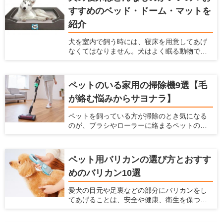
きるだけ避けなくてはなりません。それだけ
すすめのベッド・ドーム・マットを
でなく、塗料は耐久性、メンテナンス性、安
全性などを考慮する必要があります。 ここで
紹介
は、塗料の役割や種類、特徴、ペットを飼っ
ている家に利用すべき塗料を紹介します。
犬を室内で飼う時には、寝床を用意してあげ
なくてはなりません。犬はよく眠る動物です
し、寝床によって睡眠の質を高めることがで
きるからです。 現在ではベッドやドーム、
マット、サークルなど、たくさんのペット用
ペットのいる家用の掃除機9選【毛
の寝床が販売されています。愛犬家住宅で
が絡む悩みからサヨナラ】
は、犬が快適な寝床に関しての情報を日々
チェックしています。 ここでは犬用の寝床を
ペットを飼っている方が掃除のとき気になる
作りたいけど、どんなものを選んだらよい
のが、ブラシやローラーに絡まるペットの抜
か、どんな場所に設置したらよいかわからな
け毛です。そのまま使い続けてしまうと、掃
い人に対して、犬の寝床を解説します。 寝床
除機の吸引力が低下し、操作性するだけでな
にはどんな素材がよいのか、どんな場所に寝
く故障の原因となります。 掃除機のみなら
床を置くのがよいのかなど、幅広い情報をま
ペット用バリカンの選び方とおすす
ず、お掃除ワイパーや粘着ローラーを駆使し
とめましたので参考にしてください。
めのバリカン10選
て抜け毛対策に日々奮闘されている方も多い
ことだと思います。もし、ペットの毛が絡み
愛犬の目元や足裏などの部分にバリカンをし
にくい掃除機があれば、毎日のお掃除がラク
てあげることは、安全や健康、衛生を保つた
になると思いませんか？ 本記事では、ペット
めにもなるべくしてあげた方がよいことです
のいるご家庭に適した掃除機の選び方と、毛
が、犬が嫌がってうまく刈れない、お手入れ
が絡みにくい掃除機を紹介します。