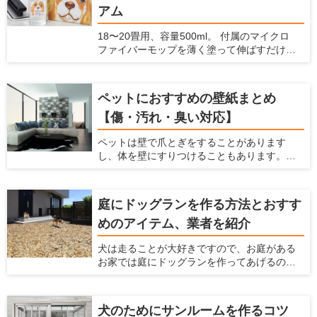
アム
18〜20畳用、容量500ml。 付属のマイクロ
ファイバーモップを薄く塗って伸ばすだけで
コーティングできます。 ガラスの薄い膜が、
床の滑りを防止し、愛犬の怪我を防止しま
す。また、床・壁・家具のキズ・汚れを防止
ペットにおすすめの壁紙まとめ
できます。 ナノコンポジット技術による「ガ
【傷・汚れ・臭い対応】
ラスの薄膜」が、床・壁・家具などの表面を
コーティング。塗るだけで床の滑りを防ぎ、
ペットは壁で爪とぎをすることがあります
キズ・汚れから守ります。 従来品より防滑性
し、体を壁にすりつけることもあります。ま
能30％向上。 メンテナンス不要で、長期間効
た、猫は壁伝いにジャンプすることが多いで
果が持続します。これ1本で愛犬家の住まいの
すよね。 犬や猫などのペットを飼っている
悩みを解決します。
と、こういった行動によって壁に傷がついた
庭にドッグランを作る方法とおすす
り、壁紙をはがされたり、壁に汚れやニオイ
めのアイテム、業者を紹介
が染みついてしまったりします。 壁紙をすぐ
に交換しなくてはならないことも多いです
犬は走ることが大好きですので、お庭がある
し、家中にペットの臭いが漂うという状態に
お家では庭にドッグランを作ってあげるのが
なってしまいます。これらの悩みを解消する
おすすめです。 ここでは、家の庭にドッグラ
ためには、壁紙に工夫するのがおすすめで
ンを作る方法がわからないという方に対し
す。 ここでは、「ペットを飼っている家にお
て、ドッグランのメリットや作り方、どんな
すすめの壁紙」を紹介するとともに、壁紙を
犬のためにサンルームを作るコツ
素材や設備を利用すればいいかまで解説しま