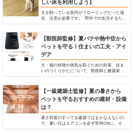
しい床を利用しよう】
ここでは、ペット用のマットを敷いた方がい
い場合と、マットを選ぶ時に注意すべきポイ
犬を飼っている室内がフローリングだった場
ント、おすすめのペット用マットを紹介しま
合、注意が必要です。 野外での生活するため
す。 あらゆるメーカーの商品をチェックして
に作られた犬の体は、フローリングの床で暮
いる、愛犬家住宅ならではの視点で解説しま
らすようにはできていません。 フローリング
すので、ぜひ参考にしてくださいね。
は犬の体にダメージを与えますし、将来の病
【獣医師監修】夏バテや熱中症から
気を引き起こす可能性もあるのです。 犬を飼
ペットを守る！住まいの工夫・アイ
われている愛犬家の方は、犬用のフローリン
グに変えることを検討してみてはいかがで
デア
しょうか。 この記事では、フローリングが犬
に与えるダメージを紹介するとともに、愛犬
犬・猫の特徴や病気を防ぐための対策、住ま
家住宅だからこそわかる「犬に優しいフロー
いのつくりかたについて、獣医師と建築家の
リング」を紹介します。
先生に伺いました。
【一級建築士監修】夏の暑さから
ペットを守るおすすめの建材・設備
は？
暑さ対策のすべてを建築ではまかなえないの
で、暑い日はエアコンを必ず常時ONに。そこ
で必要なのが、エアコンのエネルギーロスを