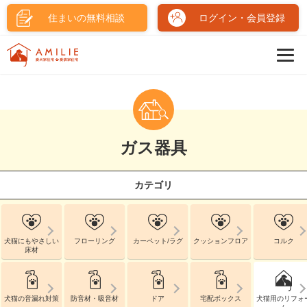
住まいの無料相談
ログイン・会員登録
ガス器具
カテゴリ
犬猫にもやさしい
フローリング
カーペット/ラグ
クッションフロア
コルク
床材
犬猫の音漏れ対策
防音材・吸音材
ドア
宅配ボックス
犬猫用のリフォ