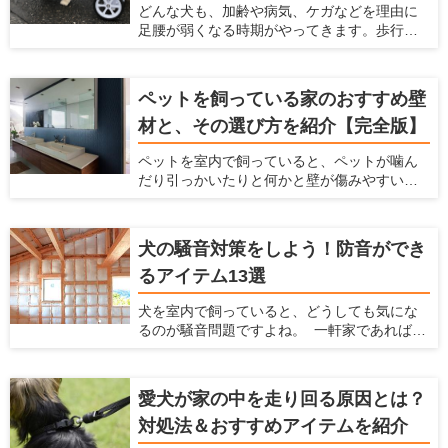
どんな犬も、加齢や病気、ケガなどを理由に
役立ちます。 この記事では、ご飯台を使うメ
足腰が弱くなる時期がやってきます。歩行が
リットと選び方、おすすめのアイテムを7つ紹
困難になり、思うように動けなくなったとき
介します。
に役立つのが犬用車椅子です。 愛犬と飼い主
さんにとって、少しの距離でも一緒に歩ける
ペットを飼っている家のおすすめ壁
時間は貴重です。たとえ体が不自由であって
材と、その選び方を紹介【完全版】
も、犬用車椅子があれば愛犬の意思で行きた
い場所に移動できます。 寝たきりを予防する
ペットを室内で飼っていると、ペットが噛ん
ために、体力づくりの一環として犬用車椅子
だり引っかいたりと何かと壁が傷みやすいで
を利用するのも一つの方法です。この記事で
すし、ペットの汚れが付きやすいですよね。
は、犬用車椅子の選び方を説明するととも
ペットの臭いが染みついたり、ペットの鳴き
に、おすすめの製品7つを紹介します。
声が周りに漏れたりするのも、壁が原因のこ
犬の騒音対策をしよう！防音ができ
とがあります。 だからこそ、ペットを飼う時
るアイテム13選
にはこういった悩みを解決してくれる壁材を
選ぶ必要があります。 この記事では、ペット
犬を室内で飼っていると、どうしても気にな
を飼う家におすすめの壁材を紹介するととも
るのが騒音問題ですよね。 一軒家であれば周
に、愛犬家住宅だからこそ知っている壁材の
辺の住民、マンションであれば隣の部屋や下
選び方を解説します。
の階の住民から苦情が来る可能性がありま
す。 犬を飼っている時の騒音問題に対策する
愛犬が家の中を走り回る原因とは？
ための方法、商品をここでは紹介します。
対処法＆おすすめアイテムを紹介