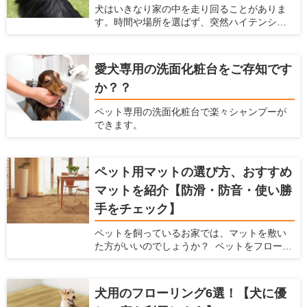
犬はいきなり家の中を走り回ることがありま
す。時間や場所を選ばず、突然ハイテンショ
ンになるため、驚いてしまう飼い主さんも多
いと思います。マンションだと下の階の住人
への迷惑が気になりますし、鳴いたり唸った
愛犬専用の洗面化粧台をご存知です
りしながら走ると近所への迷惑も気になりま
か？？
す。何より愛犬の健康に問題ないか心配にな
ると思います。この記事では、犬が家の中を
ペット専用の洗面化粧台で楽々シャンプーが
走り回るいくつかの原因を説明するととも
できます。
に、具体的な対処法を解説します。
ペット用マットの選び方、おすすめ
マットを紹介【防滑・防音・使い勝
手をチェック】
ペットを飼っているお家では、マットを敷い
た方がいいのでしょうか？ ペットをフローリ
ングで飼っていると、ペットの体に負担をか
けてしまったり、床に傷がついたりと、色ん
な不都合が出てきます。 そんな時には、マッ
犬用のフローリング6選！【犬に優
トを敷くことで解決できる場合があります。