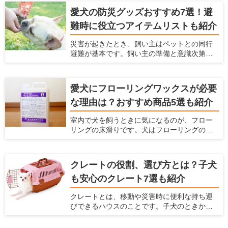
が大変という悩みもあると思います。 サロン
愛犬の防災グッズおすすめ7選！避
でバリカンをしてもらうこともできますが、
難時に役立つアイテムリストも紹介
自宅でお手入れとしてバリカンをしてあげた
いという飼い主さんも多いと思います。そこ
災害が起きたとき、飼い主はペットとの同行
で今回は、ペット用バリカンの選び方とス
避難が基本です。飼い主の準備と意識次第
ムーズに足裏や顔の毛をケアできるおすすめ
で、避難先でのストレスやトラブルは回避で
のバリカンをご紹介します。
きます。愛犬と一緒に被災した時に備えて、
どんな防災グッズを用意しておけばよいで
愛犬にフローリングワックスが必要
しょうか。 愛犬の安全と健康を守るため、ラ
な理由は？おすすめ商品5選も紹介
イフラインの停止を想定して、今から必要な
防災グッズを備蓄しておきましょう。ここで
室内で犬を飼うときに気になるのが、フロー
は、避難生活に必要なアイテムリストとおす
リングの床滑りです。犬はフローリングの上
すめの防災グッズを紹介します。
を走り回ると、足が滑って股関節や腰を傷め
てしまう可能性があります。 愛犬と快適な空
間で過ごしたいなら、ペット対応可のフロー
クレートの役割、選び方とは？子犬
リングワックスがおすすめです。床に塗るだ
も安心のクレート7選も紹介
けで滑り止めやキズ防止効果が得られます。
この記事では、フローリングワックスを選ぶ
クレートとは、移動や災害時に便利な持ち運
ポイントとフロアコーティングとの違い、お
びできるハウスのことです。子犬のときから
すすめ商品5つを紹介します。
クレートに慣らしておけば、旅行や通院時の
移動のストレスを軽減できます。 この記事で