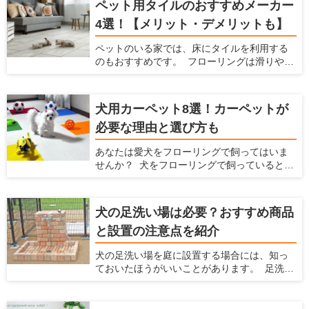
ペット用タイルのおすすめメーカー
の爪とぎを防止する方法や爪とぎ防止に役立
つ腰壁をご紹介します。愛猫の爪とぎ対策を
4選！【メリット・デメリットも】
立てるときの参考にしてみてください。
ペットのいる家では、床にタイルを利用する
のもおすすめです。 フローリングは滑りやす
いのでペットの足腰にダメージを与えてしま
いますが、滑らないタイルにすることでそう
いったデメリットを防げます。 ここでは、
犬用カーペット8選！カーペットが
ペットを飼っている家にとってタイルにどの
必要な理由と選び方も
ようなメリットやデメリットがあるか、どん
なタイルを選べばいいかを解説するととも
あなたは愛犬をフローリングで飼ってはいま
に、おすすめのタイルを紹介します。 ペット
せんか？ 犬をフローリングで飼っていると、
を飼っていて、床をタイルにするか検討して
不都合がたくさんあります。床が滑りやすく
いる方はぜひ読んでみてください。
なることによる愛犬の足腰への負担や階下へ
の足音、フローリングに染みつく臭いなどで
犬の足洗い場は必要？おすすめ商品
す。こういった悩みを解消するには、カー
と設置の注意点を紹介
ペットを敷くことをおすすめします。 ここで
は犬を飼う場合の家でのカーペットの魅力を
犬の足洗い場を庭に設置する場合には、知っ
紹介するとともに、愛犬と暮らしやすい家を
ておいたほうがいいことがあります。 足洗い
提案している愛犬家住宅だからこその視点
場は室内犬を外で散歩させたり、庭で遊ばせ
で、カーペットの選び方やおすすめのカー
たりする場合に、家に入る前に庭で脚を洗え
ペットを紹介します。カーペットを探してい
て便利です。しかし、足洗い場はただ設置す