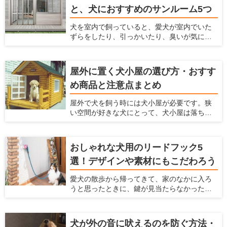
変えるための方法について解説します。
と、犬におすすめのサンルーム5つ
す。 犬を飼うのに最適な住宅を推進する「愛
犬家住宅」だからこそ知っている、ドッグラ
犬を室内で飼っていると、愛犬が室内でいた
ンの情報を紹介しているのでぜひ参考にして
ずらをしたり、引っかいたり、臭いが気に
くださいね！
なったり、毛がたくさん落ちてしまい掃除が
大変ですよね。 そういったお悩みを解決する
方法として、サンルームをペットスペースに
屋外に置く犬小屋の選び方・おすす
する方法があります。愛犬がふだん生活する
め商品と注意点まとめ
スペースとして、サンルームを利用すること
で様々なメリットがあります。 愛犬家住宅で
屋外で犬を飼う時には犬小屋が必要です。狭
は、日々多くのメーカーの製品をチェックを
い空間が好きな犬にとって、犬小屋は落ち着
することで、愛犬が暮らしやすいサンルーム
ける場所であり、犬小屋で寝たり、昼寝をし
の情報を収集しています。 ここでは、愛犬の
たり、休んだりします。 この犬小屋は愛犬が
ためにサンルームの設置を検討している人に
快適に過ごせるだけでなく、衛星面やお手入
対して、サンルームのメリットやサンルーム
おしゃれな犬用のリードフック5
れなど飼い主にとっても快適なものを選ぶの
を設置するときに気をつけるポイント、おす
選！デザインや素材にもこだわろう
がおすすめ。 ここでは、愛犬の犬小屋をどう
すめのメーカーなどを紹介いたします。
やって選んだらいいかわからない人、デザイ
愛犬の散歩から帰ってきて、家のなかに入ろ
ンや機能からおすすめの犬小屋を探している
うと思ったときに、鍵が見当たらなかったと
人に、おすすめの犬小屋を紹介しようと思い
いうことがありませんか？ そんなときにカバ
ます。
ンに手を伸ばすと、リードを落としてしまい
ワンちゃんが走り回ってしまったということ
犬が外の音に吠えるのを防ぐ方法・