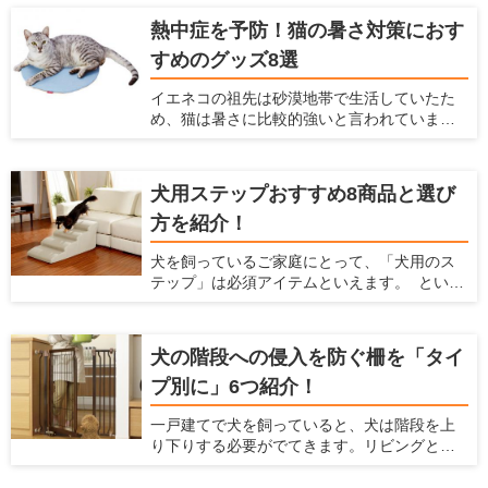
場所にいた方が外敵から身を守りやすい」と
熱中症を予防！猫の暑さ対策におす
いう本能から安心感がうまれます。 また猫の
すめのグッズ8選
行動可能範囲が三次元化されることにより、
猫のストレス解消・運動不足解消にも役立ち
イエネコの祖先は砂漠地帯で生活していたた
ます。 最近のキャットウォールには、複数の
め、猫は暑さに比較的強いと言われていま
パーツをそれぞれ設置し組み合わせて使うも
す。しかし発汗によって体温を下げる人間と
のや、家具と一体化しているものなどがあ
は違い猫には汗腺が肉球くらいにしかなく、
り、部屋や好みに合わせて選べます。 この記
発汗による体温調節ができません。 体温が急
事では、キャットウォールの選び方とおすす
犬用ステップおすすめ8商品と選び
激に上がるとなかなか体温を下げられず、夏
め商品を紹介します。
方を紹介！
の暑い時期には熱中症になってしまう危険性
があります。 熱中症になると命を落とす可能
犬を飼っているご家庭にとって、「犬用のス
性もあるので、飼い主はしっかり猫の暑さ対
テップ」は必須アイテムといえます。 という
策をしてあげなくてはなりません。 そこで今
のも、犬にとって高低差のある段差はとても
回は、猫のためにできる夏の暑さ対策を紹介
危険であり、身体にダメージを与えてしまう
するとともに、猫の暑さ対策におすすめの
からです。もし犬を飼っているなら、"犬用の
グッズを紹介します。
犬の階段への侵入を防ぐ柵を「タイ
ステップを準備するのがおすすめ。 ここで
プ別に」6つ紹介！
は、犬と飼い主のための住宅情報を提供して
いる愛犬家住宅が、犬用のステップの重要性
一戸建てで犬を飼っていると、犬は階段を上
やその使い方を解説するとともに、おすすめ
り下りする必要がでてきます。リビングとは
のステップを紹介しようと思います。
別の階に寝室があって、犬と一緒に寝ている
場合などは、犬も階段を上り下りしなくては