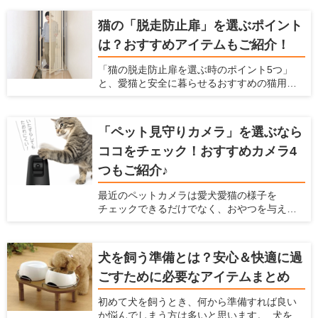
減らす建材・設備です。ポイントは「断熱に
隙間をつくらない」「空気の流れをつくる」
猫の「脱走防止扉」を選ぶポイント
の2点。電気代の節約にも。
は？おすすめアイテムもご紹介！
「猫の脱走防止扉を選ぶ時のポイント5つ」
と、愛猫と安全に暮らせるおすすめの猫用脱
走防止扉 ねこ工房『にゃんがーど』もご紹介
いたします
「ペット見守りカメラ」を選ぶなら
ココをチェック！おすすめカメラ4
つもご紹介♪
最近のペットカメラは愛犬愛猫の様子を
チェックできるだけでなく、おやつを与えら
れたり室温管理の機能が付いていたりするな
ど、プラスαな機能がついているものもありま
す。たくさんのメーカー、種類がズラリ並ん
犬を飼う準備とは？安心＆快適に過
でいて、どれを選んで良いか迷ってしまいま
ごすために必要なアイテムまとめ
すよね。 そこで今回は、ペットカメラを選ぶ
ときのポイント5つと、おすすめのペットカメ
初めて犬を飼うとき、何から準備すれば良い
ラ4つをご紹介いたします
か悩んでしまう方は多いと思います。 犬を飼