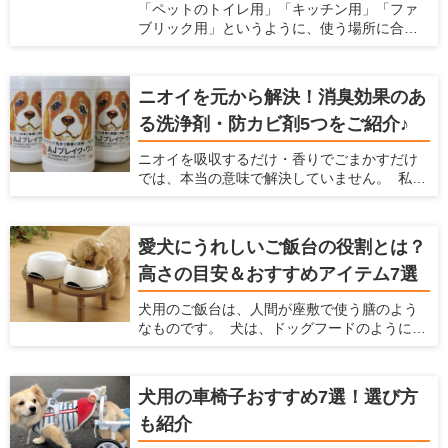
「ペットのトイレ用」「キッチン用」「ファ
ブリック用」というように、使う場所に合わ
せて洗剤を用意すると掃除用品がごちゃご
ちゃ多くなりがちですよね。実は「これ１本
でキッチンからペット用品まで幅広く使え
ニオイを元から解決！消臭効果のあ
る」というオールマイティーな洗浄剤がある
る洗浄剤・防カビ剤5つをご紹介♪
んです♪しかも、洗浄だけでなく除菌消臭効果
もあって更に安全性が高いという優れもの！
ニオイを吸収するだけ・香りでごまかすだけ
今回は洗浄剤『AJブレイク・ワン』を、わた
では、本当の意味で解決していません。 私た
くし勝部が実際に使ってのレポートと共にご
ち人間にとって無臭でも、嗅覚の鋭い愛犬や
紹介いたします！
愛猫にとっては臭うままかもしれませんよ
ね。 なにより、ニオイが発生しているという
愛犬にうれしいご飯台の役割とは？
ことはウイルスや雑菌が繁殖していて不衛生
高さの目安＆おすすめアイテム7選
になっている恐れがあるのです。 除菌効果や
菌の繁殖を抑制する効果がある洗浄剤で掃除
犬用のご飯台は、人間が座敷で使う膳のよう
をすれば、原因からニオイを解消できます。
なものです。 犬は、ドッグフードのように簡
今回は、「ニオイを元から解決する」効果の
単に飲み込めるサイズの食べ物は噛まずに丸
ある洗浄剤を5つご紹介いたします。 業務用と
飲みします。慌てて食べてしまうと、未消化
しても使用されているものもあり、その安全
のフードを吐き出したり、むせたりしてしま
性やコストパフォーマンスに期待大です！
犬用の車椅子おすすめ7選！選び方
います。 そのようなときは、犬にとって食べ
も紹介
やすい姿勢が保てるご飯台を検討してみま
しょう。老犬や気管の弱い犬のサポートにも