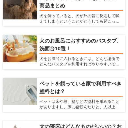
もあるのではないでしょうか？ 玄関の脇に
商品まとめ
リードフックがあれば、リードフックにリー
ドをかけることで両手を空けられ、そんな事
犬を飼っていると、犬が外の音に反応して吠
態を避けられます。 ここでは、設置しておけ
えてしまうということがどうしても起こって
ばとても便利なリードフックやおすすめリー
しまいます。犬が吠える声は大きいので、周
ドフックとメーカー、リードフックの選び方
囲の住人に対して迷惑をかけてしまうかもし
や設置がおすすめの場所を紹介します。
れません。 ですが、犬が外の音に反応して吠
犬のお風呂におすすめのバスタブ、
えるのをなるべく抑える方法があります。こ
洗面台10選！
こでは、犬が外の音に反応して吠えてしまう
のを防ぐ方法、商品を紹介します。
犬をお風呂に入れるときには、どんな場所で
どんなバスタブを利用すればやりやすいで
しょうか？ 初めてお風呂に入れる場合や、今
のバスタブに不満があるような人に対して、
お風呂の選び方、おすすめの犬用のバスタブ
ペットを飼っている家で利用すべき
や洗面台を紹介します。 また、犬をお風呂に
塗料とは？
入れる方法や注意点などは、「犬のお風呂の
入れ方を解説！お風呂場のポイントも【初心
ペットは床や棚、壁などの塗料を舐めること
者向け】」の記事で解説していますので、は
がありますし、床に寝転んだりと、人以上に
じめての方は参考にしてみてくださいね。
家の素材に直接触れる機会が多くなります。
最近では、アレルギーを持つペットも多く
なっているので、体に悪影響がある塗料はで
犬の寝床はどんなものがいいの？お