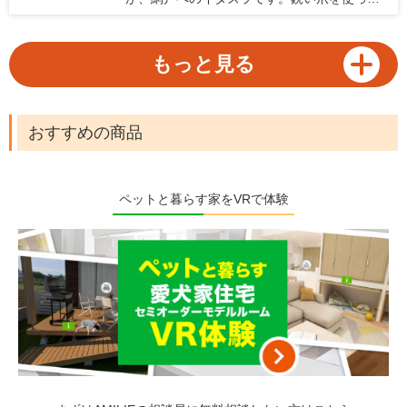
の選び方とおすすめの機種をご紹介します。
網戸に登ったり破ったり、時には網戸を外し
て脱走してしまうなんてことも。網戸が傷む
だけでなく、猫が脱走してしまう危険性を考
もっと見る
えると、網戸問題は猫を飼っている家庭に
とって早急に対処したい問題。猫を飼ってい
る家庭に向けて、網戸へのイタズラや脱走防
止に役立つ対策と、猫がいても安心して使え
おすすめの商品
る網戸を紹介します。
ペットと暮らす家をVRで体験