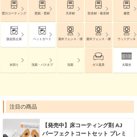
壁のコーティング
壁紙・壁材
天井材
防音材・吸音材
腰壁
脱走防止扉
ペットガード
屋外フェンス・塀
屋外フェンス・塀
ウッドデッキ
水回り
洗面・バスタブ
洗面
ガス器具
太陽光
注目の商品
【発売中】床コーティング剤 AJ
パーフェクトコートセット プレミ