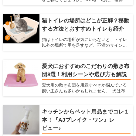
ている方は、ぜひ参考にしてください！
マットの上でのどをゴロゴロ鳴らしたり顔を
こすりつけたりする姿の、動画や写真が盛り
上がっています。 珪藻土マットは猫にとって
猫トイレの場所はどこが正解？移動
快適に過ごせる場所で、一日中珪藻土マット
する方法とおすすめトイレも紹介
の上で過ごす猫もいるようです。 珪藻土マッ
トとは、吸水性や速乾性に優れた人気アイテ
猫はトイレの場所が気にいらないと、トイレ
ム。脱衣所のマットを猫が占拠してしまうと
以外の場所で用を足すなど、不満のサインを
飼い主が使えないため、猫用にも珪藻土マッ
出します。そのまま放っておくと排泄のたび
トを用意するのがおすすめです。 この記事で
にストレスを感じ、膀胱炎など病気の原因に
は、なぜ猫は珪藻土マットが好きなのか説明
もなってしまいます。 愛猫にとって最適では
するとともに、舐めても大丈夫な理由とおす
愛犬におすすめのこだわりの敷き布
ない場所にトイレを設置しているなら、早め
すめアイテムを紹介します。
団8選！利用シーンや選び方も解説
に置き場所を見直した方が良いかもしれませ
ん。 この記事では、トイレに不満がある愛猫
愛犬用の敷き布団を用意すべきか悩んでいる
のサインや、適切なトイレの場所、便利な猫
飼い主さんも多いかもしれません。 犬は布団
トイレアイテムを紹介します。
のようなふかふかした場所が大好きですし、
なかには飼い主さんの布団に入ってきて、一
緒に寝たがる子もいます。 この記事では、犬
キッチンからペット用品までコレ１
が布団を好む理由を説明するとともに、おす
本！『AJブレイク・ワン』レ
すめの敷布団8つとその選び方について解説し
ます。
ビュー♪