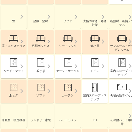
ム
畳
壁紙・壁材
ソファ
犬猫の暑さ・寒さ
断熱材・断熱シ
対策
テム
庭・エクステリア
宅配ボックス
リードフック
犬小屋
サンルーム・ガ
デンルーム
ベッド・マット
爪とぎ
ケージ・サークル
トイレ
室内スロープ・
テップ
爪とぎ
ソファ
カーテン
室内スロープ・ス
犬猫の防災グッ
テップ
床暖房・暖房機器
ランドリー家電
ペットカメラ
IoT
その他ペット用
電