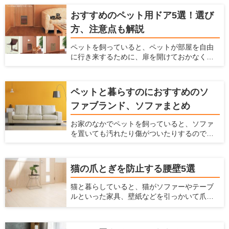
ならないのです。 しかし、この階段の上り下
おすすめのペット用ドア5選！選び
りは、犬にとって大きな危険をはらんでいま
方、注意点も解説
す。早く対策をしておかないと、犬の体に大
きなダメージを与えることになってしまいま
ペットを飼っていると、ペットが部屋を自由
す。 ここでは、犬が階段に入るのを防ぐ柵
に行き来するために、扉を開けておかなくて
と、階段が犬に及ぼすダメージやリスクを解
はいけません。 開けっ放しでは冷暖房効果が
説します。
弱まってしまいますし、別の部屋にペットの
トイレをおいている時には、部屋に臭いが
ペットと暮らすのにおすすめのソ
入ってきてしまいます。 かといって閉めてお
ファブランド、ソファまとめ
いても、ペットが移動したいという時に毎回
開け閉めしなくてはならず、面倒ですよね。
お家のなかでペットを飼っていると、ソファ
そんなときには、ペット用ドアを設置するの
を置いても汚れたり傷がついたりするのでソ
がおすすめです。 ペット用ドアとは、通常の
ファを置くかどうか悩んでしまうかもしれま
扉や壁にペットが通るだけの広さの出入り口
せん。 ですがリビングにソファがあると寛げ
を付ける方法です。扉を閉じた状態でも、
ますし便利です。もしペットを飼っている方
ペットがお部屋を自由に行き来ができるの
猫の爪とぎを防止する腰壁5選
がソファを購入するなら、ソファもペットに
で、とても便利です。 ここでは、おすすめ商
合わせて選ぶ必要があります。 ここでは、
品を紹介するとともに、ペット用ドアの知ら
猫と暮らしていると、猫がソファーやテーブ
ペットと快適に使えるソファの選び方、お手
れざるメリット、ペット用ドアの種類を紹介
ルといった家具、壁紙などを引っかいて爪と
入れ方法、おすすめのソファブランドをご紹
します。
ぎをしてしまうことがあると思います。特に
介します。この記事を読んで、ペットと快適
賃貸物件に住んでいると、猫が傷つけるので
に使えるソファを選んでください！
はとハラハラしますよね。 そこで今回は、猫