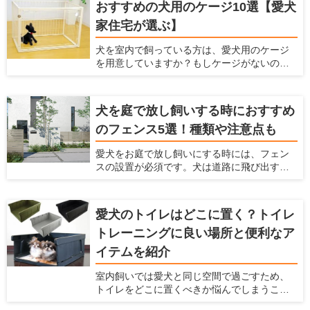
る人はぜひ参考にしてくださいね！
おすすめの犬用のケージ10選【愛犬
るだけだと後々不都合が起こったり、それが
家住宅が選ぶ】
原因で使わなくなったりします。 ここでは、
犬と暮らすための住宅の情報を提供している
犬を室内で飼っている方は、愛犬用のケージ
愛犬家住宅ならではの視点で、足洗い場に必
を用意していますか？もしケージがないので
要な設備や注意点、おすすめの足洗い場など
したら、犬用ケージを準備してあげましょ
を紹介します。
う。 室内だからケージはいらないだろうと考
えていたら、犬にとってはとてもマイナスに
犬を庭で放し飼いする時におすすめ
なっているかもしれませんよ。 ここでは、犬
のフェンス5選！種類や注意点も
にとってケージが大事な理由とケージの種類
や選び方、おすすめの犬用ケージを紹介しよ
愛犬をお庭で放し飼いにする時には、フェン
うと思います。これまでにたくさんの愛犬家
スの設置が必須です。犬は道路に飛び出すこ
を見てきた「愛犬家住宅」の視点で、犬用の
とがありますし、通行人に吠えたり、噛みつ
ケージを厳選しますのでぜひ参考にしてくだ
いたりすることもあるからです。 しっかりと
さい。
したフェンスを設置することで、犬が車にひ
愛犬のトイレはどこに置く？トイレ
かれることを防げますし、通行人への迷惑も
トレーニングに良い場所と便利なア
防げます。 ただ、庭で放し飼いをする時には
どんなフェンスを選べばいいか、どんなポイ
イテムを紹介
ントに注意すればいいかなどわからないと思
います。ここでは、犬を庭で放し飼いすると
室内飼いでは愛犬と同じ空間で過ごすため、
きにおすすめのフェンスを紹介するととも
トイレをどこに置くべきか悩んでしまうこと
に、放し飼いするときに気をつけるべきこと
があると思います。限られたスペースの中