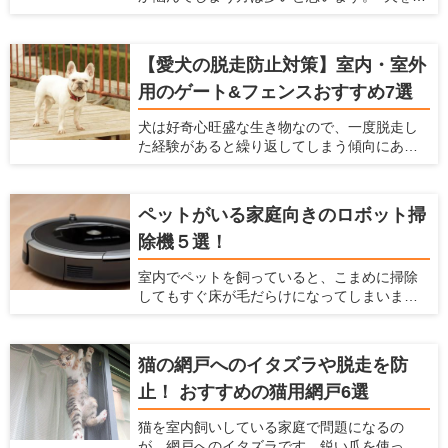
うときには様々な準備をしなくてはなりませ
ん。食事、睡眠、排泄に使うアイテムは必ず
使うものなので、犬を飼う前に準備しておく
【愛犬の脱走防止対策】室内・室外
と慌てずに済みます。ケガや事故防止に、床
用のゲート&フェンスおすすめ7選
滑り対策や、ゲートの設置についても考えて
おくべきです。 この記事では、初めて犬を飼
犬は好奇心旺盛な生き物なので、一度脱走し
う方におすすめのアイテムを紹介するととも
た経験があると繰り返してしまう傾向にあり
に、犬を飼う前にできる室内環境の準備につ
ます。愛犬が道路に飛び出すことや段差や隙
いてもお伝えします。
間から通れないよう、脱走防止グッズを活用
しましょう。この記事では、脱走防止を考え
ペットがいる家庭向きのロボット掃
るポイントと、使い勝手の良いアイテムをま
除機５選！
とめて紹介します。
室内でペットを飼っていると、こまめに掃除
してもすぐ床が毛だらけになってしまいま
す。 このようにペットの抜け毛掃除に困って
いるなら、自動でお部屋をキレイにできるロ
ボット掃除機がおすすめ。ロボット掃除機が1
猫の網戸へのイタズラや脱走を防
台あれば、毎日の家事負担を軽減できます。
止！ おすすめの猫用網戸6選
近年ロボット掃除機は高性能化が著しく、各
メーカーからさまざまなモデルがラインナッ
猫を室内飼いしている家庭で問題になるの
プされています。本記事ではロボット掃除機
が、網戸へのイタズラです。鋭い爪を使って