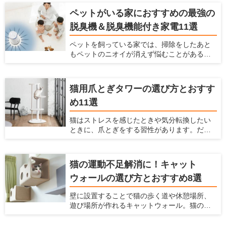
は、クレートの使い方と選び方を紹介すると
ペットがいる家におすすめの最強の
ともに、素材別おすすめ商品を7つピックアッ
脱臭機＆脱臭機能付き家電11選
プして紹介します。
ペットを飼っている家では、掃除をしたあと
もペットのニオイが消えず悩むことがあるか
もしれません。 そんな場合には、脱臭機を設
置するのがおすすめ。脱臭機能によってお部
屋のニオイを大きく減らすことができます。
猫用爪とぎタワーの選び方とおすす
ただ脱臭機を選ぶときには、どれを選べばい
め11選
いかわからないことも多いです。今回は、
ペットがいる家で脱臭機を置くとよい理由
猫はストレスを感じたときや気分転換したい
や、どうやって選ぶべきか、おすすめの脱臭
ときに、爪とぎをする習性があります。だか
機と脱臭機能付き家電を紹介するので参考に
らこそ、お家で猫を飼うときには爪とぎを用
してみてください。
意しておく必要があります。 飼い主にとって
愛猫に不適切な場所で爪をとがれることは大
猫の運動不足解消に！キャット
きな悩みとなります。飼い主を悩ませる爪を
ウォールの選び方とおすすめ8選
といでしまいやすい代表的な場所は、壁・
柱・ソファーなどがあげられます。愛猫の不
壁に設置することで猫の歩く道や休憩場所、
適切な場所での爪とぎの対策は「愛猫が好む
遊び場所が作れるキャットウォール。猫の祖
爪とぎ場を十分に用意すること」です。 今回
先は木の上で生活していたため、現在のイエ
は、爪とぎタワーの選び方と、おすすめの爪
ネコたちも高いところが好きですし、「高い
とぎタワーを紹介します。