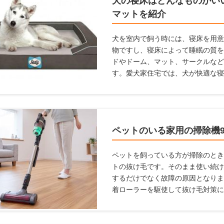
犬の寝床はどんなものがい
マットを紹介
犬を室内で飼う時には、寝床を用意
物ですし、寝床によって睡眠の質を
ドやドーム、マット、サークルなど
す。愛犬家住宅では、犬が快適な寝
ここでは犬用の寝床を作りたいけ
に設置したらよいかわからない人に
んな素材がよいのか、どんな場所に
とめましたので参考にしてください
ペットのいる家用の掃除機
ペットを飼っている方が掃除のとき
トの抜け毛です。そのまま使い続け
するだけでなく故障の原因となりま
着ローラーを駆使して抜け毛対策に
す。もし、ペットの毛が絡みにくい
思いませんか？ 本記事では、ペッ