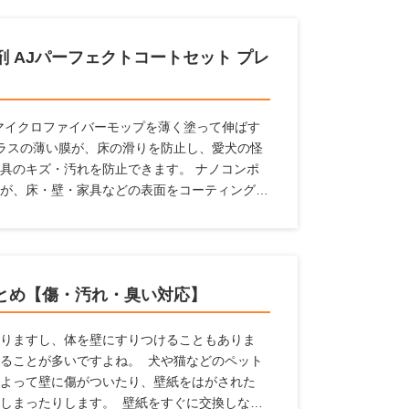
 AJパーフェクトコートセット プレ
属のマイクロファイバーモップを薄く塗って伸ばす
ラスの薄い膜が、床の滑りを防止し、愛犬の怪
具のキズ・汚れを防止できます。 ナノコンポ
が、床・壁・家具などの表面をコーティング。
汚れから守ります。 従来品より防滑性能30％
間効果が持続します。これ1本で愛犬家の住まい
とめ【傷・汚れ・臭い対応】
りますし、体を壁にすりつけることもありま
ることが多いですよね。 犬や猫などのペット
よって壁に傷がついたり、壁紙をはがされた
しまったりします。 壁紙をすぐに交換しなく