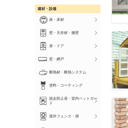
建材・設備
床・床材
壁・天井材・腰壁
扉・ドア
窓・網戸
断熱材・断熱システム
塗料・コーティング
脱走防止扉・室内ペットガー
ド
屋外フェンス・塀