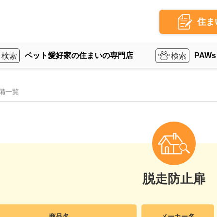
住ま
ペット愛好家の住まいの専門店
PAWs
備一覧
脱走防止扉
商品名
メーカー名