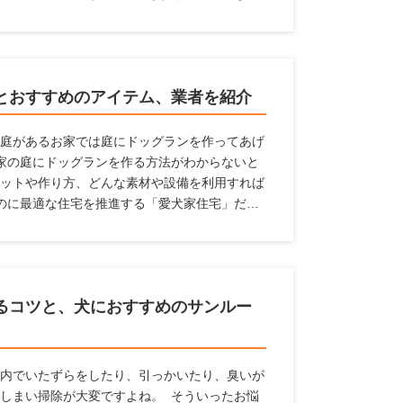
中にペットの臭いが漂うという状態になってし
ためには、壁紙に工夫するのがおすすめです。
家におすすめの壁紙」を紹介するとともに、壁
します。
とおすすめのアイテム、業者を紹介
庭があるお家では庭にドッグランを作ってあげ
家の庭にドッグランを作る方法がわからないと
ットや作り方、どんな素材や設備を利用すれば
のに最適な住宅を推進する「愛犬家住宅」だか
報を紹介しているのでぜひ参考にしてください
るコツと、犬におすすめのサンルー
内でいたずらをしたり、引っかいたり、臭いが
しまい掃除が大変ですよね。 そういったお悩