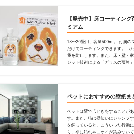
【発売中】床コーティング剤
ミアム
18〜20畳用、容量500ml。 付
だけでコーティングできます。 ガ
我を防止します。また、床・壁・家
ジット技術による「ガラスの薄膜」
塗るだけで床の滑りを防ぎ、キズ・
向上。 メンテナンス不要で、長期
の悩みを解決します。
ペットにおすすめの壁紙ま
ペットは壁で爪とぎをすることがあ
す。また、猫は壁伝いにジャンプす
を飼っていると、こういった行動に
り、壁に汚れやニオイが染みついて