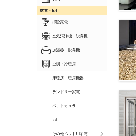
家電・IoT
掃除家電
空気清浄機・脱臭機
加湿器・脱臭機
空調・冷暖房
床暖房・暖房機器
ランドリー家電
ペットカメラ
IoT
その他ペット用家電