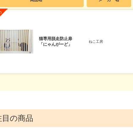
猫専用脱走防止扉
ねこ工房
「にゃんがーど」
注目の商品