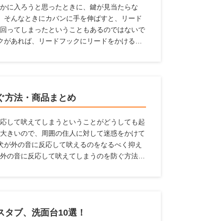
かに入ろうと思ったときに、鍵が見当たらな
 そんなときにカバンに手を伸ばすと、リード
回ってしまったということもあるのではないで
クがあれば、リードフックにリードをかけるこ
避けられます。 ここでは、設置しておけばと
リードフックとメーカー、リードフックの選び
ます。
ぐ方法・商品まとめ
応して吠えてしまうということがどうしても起
大きいので、周囲の住人に対して迷惑をかけて
犬が外の音に反応して吠えるのをなるべく抑え
外の音に反応して吠えてしまうのを防ぐ方法、
スタブ、洗面台10選！