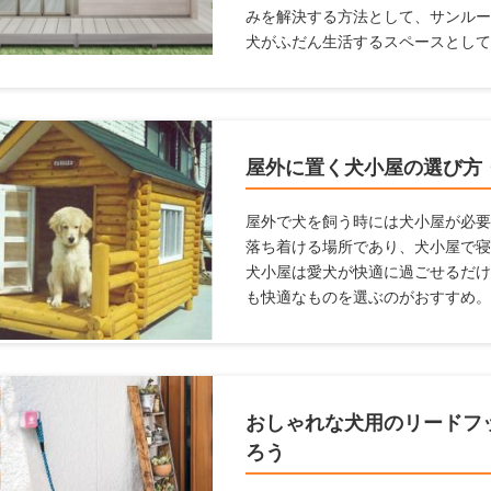
みを解決する方法として、サンルー
犬がふだん生活するスペースとして
があります。 愛犬家住宅では、日
で、愛犬が暮らしやすいサンルーム
ためにサンルームの設置を検討して
ルームを設置するときに気をつける
屋外に置く犬小屋の選び方
します。
屋外で犬を飼う時には犬小屋が必要
落ち着ける場所であり、犬小屋で寝
犬小屋は愛犬が快適に過ごせるだけ
も快適なものを選ぶのがおすすめ。
らいいかわからない人、デザインや
おすすめの犬小屋を紹介しようと思
おしゃれな犬用のリードフ
ろう