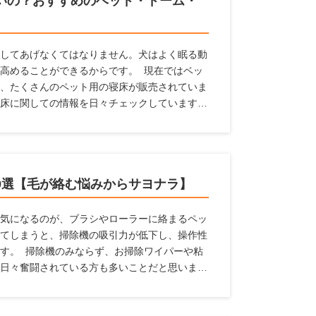
いの？おすすめのベッド・ドーム・
してあげなくてはなりません。犬はよく眠る動
高めることができるからです。 現在ではベッ
、たくさんのペット用の寝床が販売されていま
床に関しての情報を日々チェックしています。
ど、どんなものを選んだらよいか、どんな場所
対して、犬の寝床を解説します。 寝床にはど
寝床を置くのがよいのかなど、幅広い情報をま
。
9選【毛が絡む悩みからサヨナラ】
気になるのが、ブラシやローラーに絡まるペッ
てしまうと、掃除機の吸引力が低下し、操作性
す。 掃除機のみならず、お掃除ワイパーや粘
日々奮闘されている方も多いことだと思いま
掃除機があれば、毎日のお掃除がラクになると
トのいるご家庭に適した掃除機の選び方と、毛