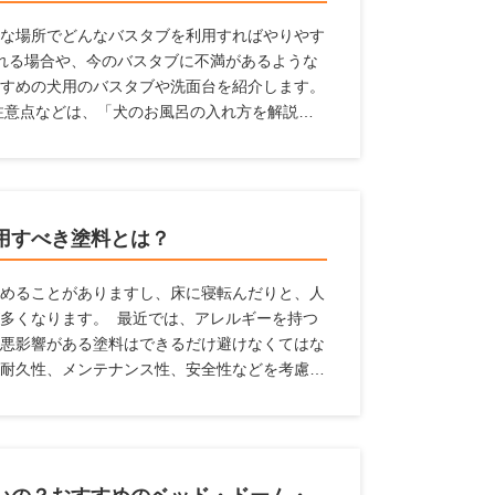
な場所でどんなバスタブを利用すればやりやす
れる場合や、今のバスタブに不満があるような
すめの犬用のバスタブや洗面台を紹介します。
注意点などは、「犬のお風呂の入れ方を解説！
】」の記事で解説していますので、はじめての
用すべき塗料とは？
めることがありますし、床に寝転んだりと、人
多くなります。 最近では、アレルギーを持つ
悪影響がある塗料はできるだけ避けなくてはな
耐久性、メンテナンス性、安全性などを考慮す
料の役割や種類、特徴、ペットを飼っている家