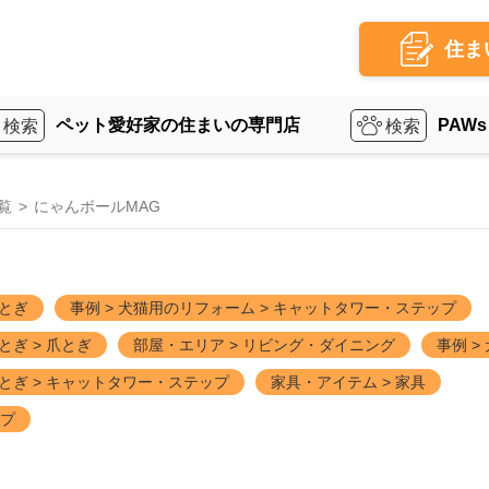
住ま
ペット愛好家の住まいの専門店
PAWs
覧
にゃんボールMAG
とぎ
事例 > 犬猫用のリフォーム > キャットタワー・ステップ
ぎ > 爪とぎ
部屋・エリア > リビング・ダイニング
事例 
とぎ > キャットタワー・ステップ
家具・アイテム > 家具
ップ