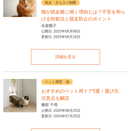
脱走・立ち入り制限
猫が脱走後に鳴く理由とは？不安を和ら
げる対処法と脱走防止のポイント
永楽陽子
公開日:
2025年06月06日
更新日:
2025年06月16日
詳細を見る
ペット用窓・扉
おすすめのペット用ドア5選！選び方、
注意点も解説
勝部 千尋
公開日:
2020年08月25日
更新日:
2024年07月25日