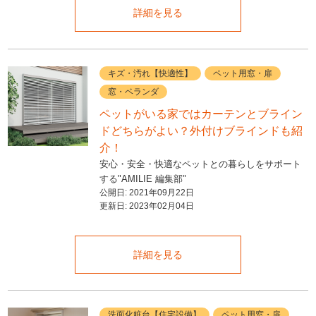
詳細を見る
キズ・汚れ【快適性】
ペット用窓・扉
窓・ベランダ
ペットがいる家ではカーテンとブライン
ドどちらがよい？外付けブラインドも紹
介！
安心・安全・快適なペットとの暮らしをサポート
する"AMILIE 編集部"
公開日:
2021年09月22日
更新日:
2023年02月04日
詳細を見る
洗面化粧台【住宅設備】
ペット用窓・扉