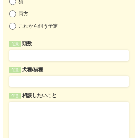
猫
両方
これから飼う予定
頭数
任意
犬種/猫種
任意
相談したいこと
任意