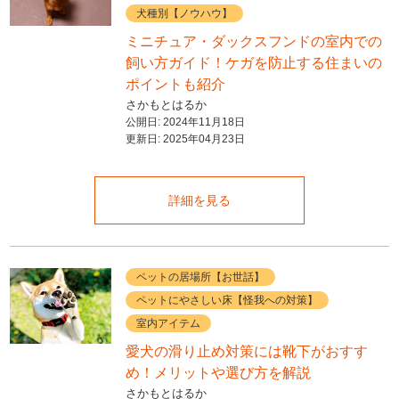
犬種別【ノウハウ】
ミニチュア・ダックスフンドの室内での
飼い方ガイド！ケガを防止する住まいの
ポイントも紹介
さかもとはるか
公開日:
2024年11月18日
更新日:
2025年04月23日
詳細を見る
ペットの居場所【お世話】
ペットにやさしい床【怪我への対策】
室内アイテム
愛犬の滑り止め対策には靴下がおすす
め！メリットや選び方を解説
さかもとはるか