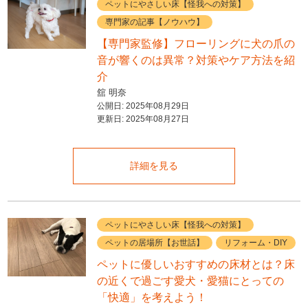
ペットにやさしい床【怪我への対策】
専門家の記事【ノウハウ】
【専門家監修】フローリングに犬の爪の
音が響くのは異常？対策やケア方法を紹
介
舘 明奈
公開日:
2025年08月29日
更新日:
2025年08月27日
詳細を見る
ペットにやさしい床【怪我への対策】
ペットの居場所【お世話】
リフォーム・DIY
ペットに優しいおすすめの床材とは？床
の近くで過ごす愛犬・愛猫にとっての
「快適」を考えよう！