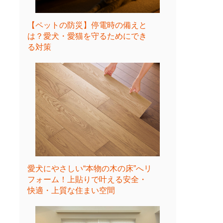
【ペットの防災】停電時の備えと
は？愛犬・愛猫を守るためにでき
る対策
愛犬にやさしい“本物の木の床”へリ
フォーム！上貼りで叶える安全・
快適・上質な住まい空間