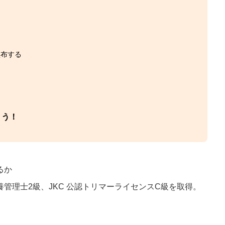
塗布する
る
ょう！
るか
養管理士2級、JKC 公認トリマーライセンスC級を取得。