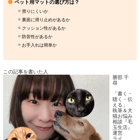
ペット用マットの選び方は？
滑りにくいか
裏面に滑り止めがあるか
クッション性があるか
防音性があるか
お手入れは簡単か
この記事を書いた人
勝部 千
尋
「書く・
聴く・伝
える」
執筆＆犬
猫お悩み
相談『毛
玉生活』
運営
ライ