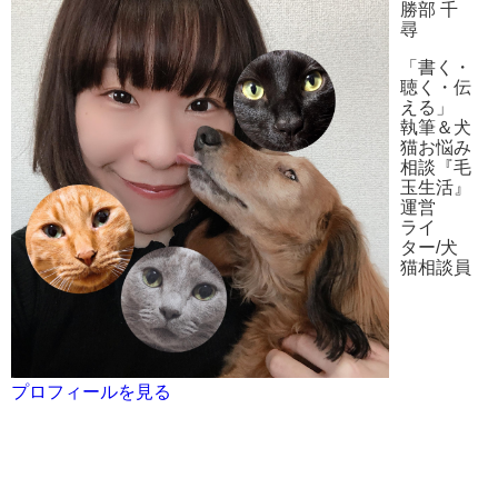
勝部 千
尋
「書く・
聴く・伝
える」
執筆＆犬
猫お悩み
相談『毛
玉生活』
運営
ライ
ター/犬
猫相談員
プロフィールを見る