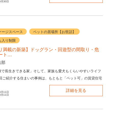
9月30日
ケージスペース
ペットの居場所【お世話】
ち入り制限
り満載の新築】ドッグラン・回遊型の間取り・危
ート…
集部
康で長生きできる家」そして、家族も愛犬もくらいやすいライフ
今回ご紹介する住まいの事例は、もともと「ペット可」の賃貸住宅
に暮らしていた方の事例です。 これま...
詳細を見る
3月11日
9月11日