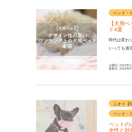
ベッド・
【犬用ベ
ド4選
時代は変わ
いっても過
快適な空間を
公開日:
2022年1
更新日:
2024年0
ニオイ【
ベッド・
ペットの
全性と効