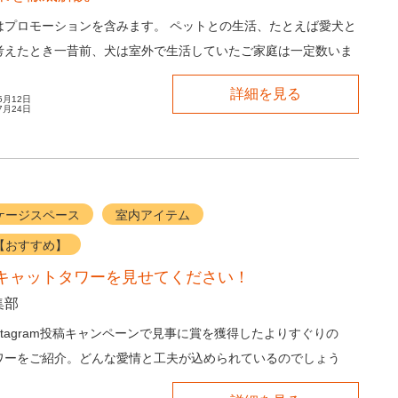
はプロモーションを含みます。 ペットとの生活、たとえば愛犬と
考えたとき一昔前、犬は室外で生活していたご家庭は一定数いま
て現在、愛犬と一...
詳細を見る
5月12日
7月24日
ケージスペース
室内アイテム
【おすすめ】
キャットタワーを見せてください！
集部
のInstagram投稿キャンペーンで見事に賞を獲得したよりすぐりの
ワーをご紹介。どんな愛情と工夫が込められているのでしょう
ecocomaruさん ...