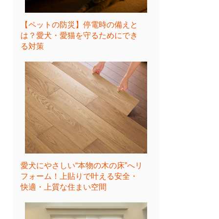
【ペットの防災】停電時の備えと
は？愛犬・愛猫を守るためにでき
る対策
愛犬にやさしい“本物の木の床”へリ
フォーム！上貼りで叶える安全・
快適・上質な住まい空間