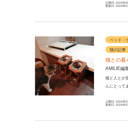
公開日:
2023年0
更新日:
2024年0
ベッド・
猫の記事
猫との暮
AMILIE編
猫と人とが
んにとって
材。6匹の愛
公開日:
2024年0
更新日:
2024年0