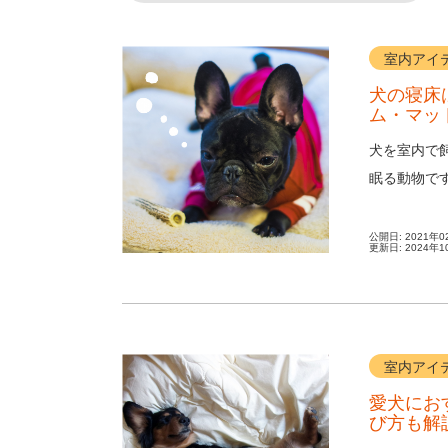
室内アイ
犬の寝床
ム・マッ
犬を室内で
眠る動物で
在ではベッド
公開日:
2021年0
更新日:
2024年1
室内アイ
愛犬にお
び方も解