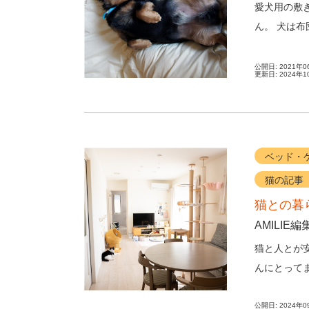
愛犬用の敷
ん。 犬は
んの布団に入
公開日:
2021年0
更新日:
2024年1
ベッド・
猫の記事
猫との暮
AMILIE編
猫と人とが
んにとって
を取材。２匹
公開日:
2024年0