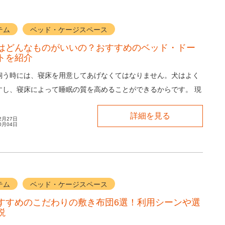
テム
ベッド・ケージスペース
はどんなものがいいの？おすすめのベッド・ドー
トを紹介
飼う時には、寝床を用意してあげなくてはなりません。犬はよく
すし、寝床によって睡眠の質を高めることができるからです。 現
やドーム、マット、サークルなど、たくさ...
詳細を見る
2月27日
0月04日
テム
ベッド・ケージスペース
すすめのこだわりの敷き布団6選！利用シーンや選
説