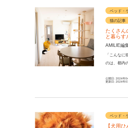
ベッド・
猫の記事
たくさん
と暮らすル
AMILIE編
「こんなに
のは、都内の
宅にリフォー
公開日:
2024年0
更新日:
2024年0
ベッド・
【犬用ひ