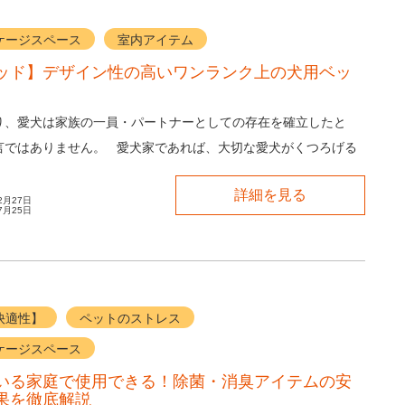
ケージスペース
室内アイテム
ッド】デザイン性の高いワンランク上の犬用ベッ
り、愛犬は家族の一員・パートナーとしての存在を確立したと
言ではありません。 愛犬家であれば、大切な愛犬がくつろげる
確保したいと願うでしょう。...
詳細を見る
2月27日
7月25日
快適性】
ペットのストレス
ケージスペース
いる家庭で使用できる！除菌・消臭アイテムの安
果を徹底解説