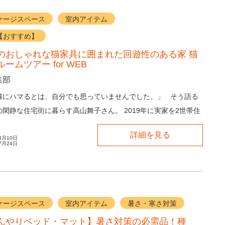
ケージスペース
室内アイテム
【おすすめ】
のおしゃれな猫家具に囲まれた回遊性のある家 猫
ームツアー for WEB
集部
猫にハマるとは、自分でも思っていませんでした。」 そう語る
閑静な住宅街に暮らす高山舞子さん。 2019年に実家を2世帯住
ムし、1階に...
詳細を見る
4月10日
7月24日
ケージスペース
室内アイテム
暑さ・寒さ対策
んやりベッド・マット】暑さ対策の必需品！種