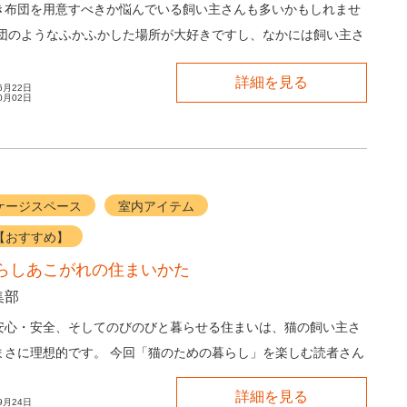
き布団を用意すべきか悩んでいる飼い主さんも多いかもしれませ
布団のようなふかふかした場所が大好きですし、なかには飼い主さ
ってきて、一緒に寝たがる子もいます。 ...
詳細を見る
6月22日
0月02日
ケージスペース
室内アイテム
【おすすめ】
らしあこがれの住まいかた
集部
安心・安全、そしてのびのびと暮らせる住まいは、猫の飼い主さ
まさに理想的です。 今回「猫のための暮らし」を楽しむ読者さん
の愛猫との幸せな生活をお伺いしました。 ...
詳細を見る
9月24日