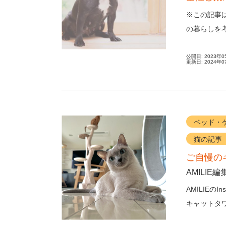
※この記事
の暮らしを
した。 そし
公開日:
2023年0
更新日:
2024年0
ベッド・
猫の記事
ご自慢の
AMILIE編
AMILIE
キャットタ
か？ Lovelov