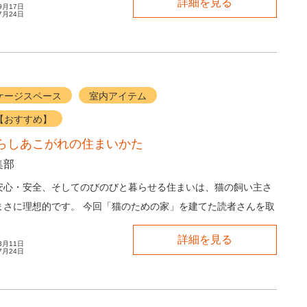
詳細を見る
9月17日
7月24日
ケージスペース
室内アイテム
【おすすめ】
らしあこがれの住まいかた
集部
安心・安全、そしてのびのびと暮らせる住まいは、猫の飼い主さ
まさに理想的です。 今回「猫のための家」を建てた読者さんを取
猫との幸せな暮らしぶりをお伺いしました。 ...
詳細を見る
3月11日
7月24日