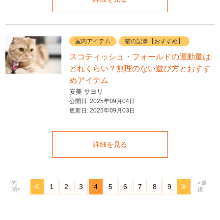
室内アイテム
猫の記事【おすすめ】
スコティッシュ・フォールドの運動量は
どれくらい？無理のない遊び方とおすす
めアイテム
安美 サヨリ
公開日:
2025年09月04日
更新日:
2025年09月03日
詳細を見る
先
»最
1
2
3
4
5
6
7
8
9
頭«
後