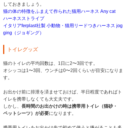
しておきましょう。
猫の体の特徴をふまえて作られた猫用ハーネス Any cat
ハーネスストライプ
イタリアferplast社製 小動物・猫用リードつきハーネス jog
ging（ジョギング）
トイレグッズ
猫のトイレの平均回数は、1日に2〜3回です。
オシッコは1〜3回、ウンチは0〜2回くらいが目安になりま
す。
お出かけ前に排泄を済ませておけば、半日程度であればト
イレを携帯しなくても大丈夫です。
しかし、
長時間のお出かけの時は携帯用トイレ（猫砂・
ペットシーツ）が必要
になります。
携帯用トイレをお出かけ先で初めて使うと嫌がることも多