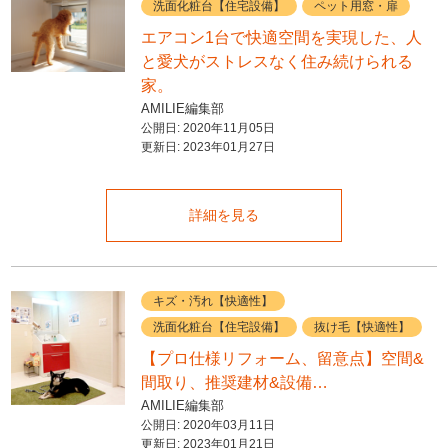
洗面化粧台【住宅設備】
ペット用窓・扉
エアコン1台で快適空間を実現した、人
と愛犬がストレスなく住み続けられる
家。
AMILIE編集部
公開日:
2020年11月05日
更新日:
2023年01月27日
詳細を見る
キズ・汚れ【快適性】
洗面化粧台【住宅設備】
抜け毛【快適性】
【プロ仕様リフォーム、留意点】空間&
間取り、推奨建材&設備…
AMILIE編集部
公開日:
2020年03月11日
更新日:
2023年01月21日