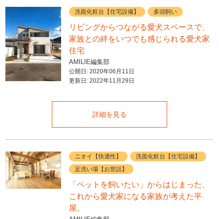
洗面化粧台【住宅設備】
多頭飼い
リビングからつながる愛犬スペースで、
家族との絆をいつでも感じられる愛犬家
住宅
AMILIE編集部
公開日:
2020年06月11日
更新日:
2022年11月29日
詳細を見る
ニオイ【快適性】
洗面化粧台【住宅設備】
足洗い場【お世話】
「ペットを飼いたい」からはじまった、
これから愛犬家になる家族が考えた平
屋。