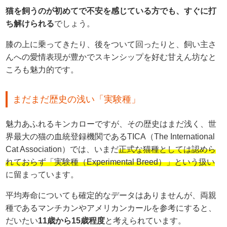
猫を飼うのが初めてで不安を感じている方でも、すぐに打
ち解けられる
でしょう。
膝の上に乗ってきたり、後をついて回ったりと、飼い主さ
んへの愛情表現が豊かでスキンシップを好む甘えん坊なと
ころも魅力的です。
まだまだ歴史の浅い「実験種」
魅力あふれるキンカローですが、その歴史はまだ浅く、世
界最大の猫の血統登録機関であるTICA（The International
Cat Association）では、いまだ
正式な猫種としては認めら
れておらず「実験種（Experimental Breed）」という扱い
に留まっています。
平均寿命についても確定的なデータはありませんが、両親
種であるマンチカンやアメリカンカールを参考にすると、
だいたい
11歳から15歳程度
と考えられています。