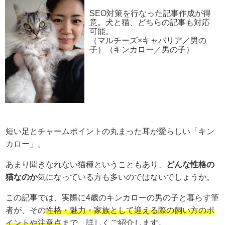
SEO対策を行なった記事作成が得
意。犬と猫、どちらの記事も対応
可能。
（マルチーズ×キャバリア／男の
子）（キンカロー／男の子）
短い足とチャームポイントの丸まった耳が愛らしい「キン
カロー」。
あまり聞きなれない猫種ということもあり、
どんな性格の
猫なのか
気になっている方も多いのではないでしょうか。
この記事では、実際に4歳のキンカローの男の子と暮らす筆
者が、その
性格・魅力・家族として迎える際の飼い方のポ
イントや注意点
まで、詳しくご紹介します。