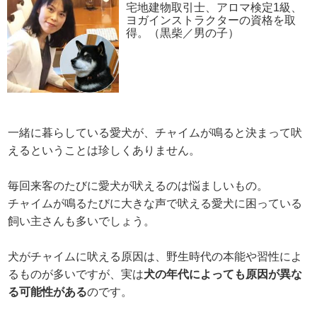
宅地建物取引士、アロマ検定1級、
ヨガインストラクターの資格を取
得。（黒柴／男の子）
一緒に暮らしている愛犬が、チャイムが鳴ると決まって吠
えるということは珍しくありません。
毎回来客のたびに愛犬が吠えるのは悩ましいもの。
チャイムが鳴るたびに大きな声で吠える愛犬に困っている
飼い主さんも多いでしょう。
犬がチャイムに吠える原因は、野生時代の本能や習性によ
るものが多いですが、実は
犬の年代によっても原因が異な
る可能性がある
のです。