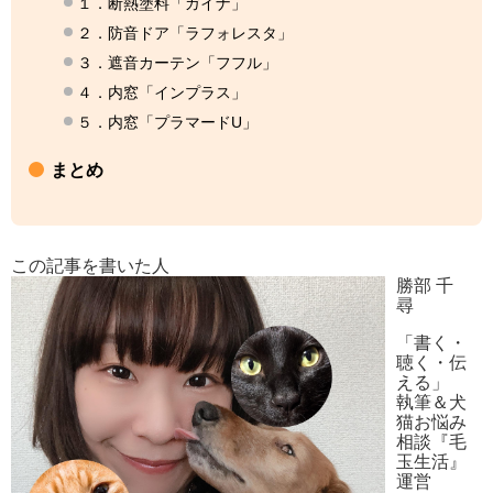
１．断熱塗料「ガイナ」
２．防音ドア「ラフォレスタ」
３．遮音カーテン「フフル」
４．内窓「インプラス」
５．内窓「プラマードU」
まとめ
この記事を書いた人
勝部 千
尋
「書く・
聴く・伝
える」
執筆＆犬
猫お悩み
相談『毛
玉生活』
運営