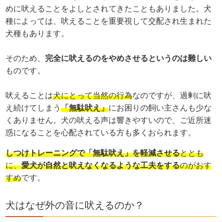
めに吠えることをよしとされてきたこともありました。犬
種によっては、吠えることを重要視して交配され生まれた
犬種もあります。
そのため、
完全に吠えるのをやめさせるというのは難しい
ものです。
吠えることは
犬にとって当然の行為
なのですが、過剰に吠
え続けてしまう
「無駄吠え」
にお困りの飼い主さんも少な
くありません。犬の吠える声は響きやすいので、ご近所迷
惑になることを心配されている方も多くおられます。
しつけトレーニングで「無駄吠え」を軽減させる
ととも
に、
愛犬が自然と吠えなくなるような工夫をする
のがおす
すめ
です。
犬はなぜ外の音に吠えるのか？