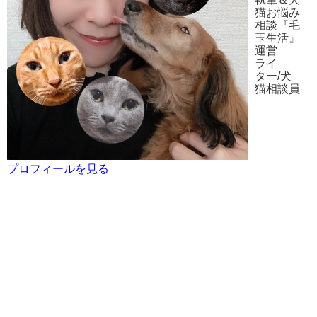
猫お悩み
相談『毛
玉生活』
運営
ライ
ター/犬
猫相談員
プロフィールを見る