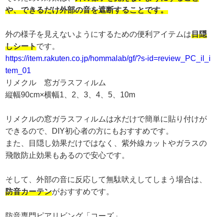
や、できるだけ外部の音を遮断することです。
外の様子を見えないようにするための便利アイテムは
目隠
しシート
です。
https://item.rakuten.co.jp/hommalab/gf/?s-id=review_PC_il_i
tem_01
リメクル 窓ガラスフィルム
縦幅90cm×横幅1、2、3、4、5、10m
リメクルの窓ガラスフィルムは水だけで簡単に貼り付けが
できるので、DIY初心者の方にもおすすめです。
また、目隠し効果だけではなく、紫外線カットやガラスの
飛散防止効果もあるので安心です。
そして、外部の音に反応して無駄吠えしてしまう場合は、
防音カーテン
がおすすめです。
防音専門ピアリビング「コーズ」