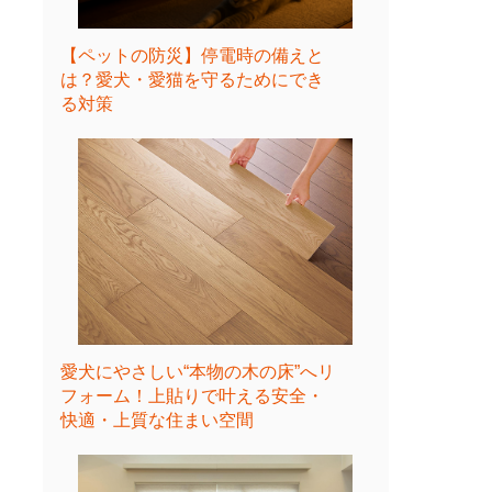
【ペットの防災】停電時の備えと
は？愛犬・愛猫を守るためにでき
る対策
愛犬にやさしい“本物の木の床”へリ
フォーム！上貼りで叶える安全・
快適・上質な住まい空間