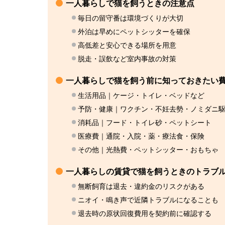
一人暮らしで猫を飼うときの注意点
毎日の留守番は環境づくりが大切
外泊は早めにペットシッターを確保
高低差と安心できる場所を用意
脱走・誤飲など室内事故の対策
一人暮らしで猫を飼う前に知っておきたい
生活用品｜ケージ・トイレ・ベッドなど
予防・健康｜ワクチン・不妊去勢・ノミダニ
消耗品｜フード・トイレ砂・ペットシート
医療費｜通院・入院・薬・療法食・保険
その他｜光熱費・ペットシッター・おもちゃ
一人暮らしの賃貸で猫を飼うときのトラブ
無断飼育は退去・違約金のリスクがある
ニオイ・鳴き声で近隣トラブルになることも
退去時の原状回復費用を契約前に確認する