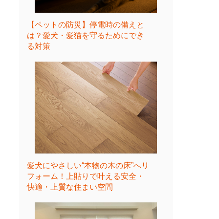
【ペットの防災】停電時の備えと
は？愛犬・愛猫を守るためにでき
る対策
愛犬にやさしい“本物の木の床”へリ
フォーム！上貼りで叶える安全・
快適・上質な住まい空間