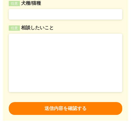
犬種/猫種
任意
相談したいこと
任意