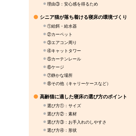
理由③：安心感を得るため
シニア猫が落ち着ける寝床の環境づくり
①給餌・給水器
②カーペット
③エアコン周り
④キャットタワー
⑤カーテンレール
⑥ケージ
⑦静かな場所
⑧その他（キャリーケースなど）
高齢猫に適した寝床の選び方のポイント
選び方①：サイズ
選び方②：素材
選び方③：お手入れのしやすさ
選び方④：形状