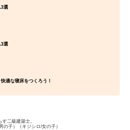
3選
3選
、快適な寝床をつくろう！
らす二級建築士。
/男の子）（キジシロ/女の子）