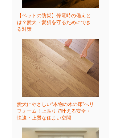
【ペットの防災】停電時の備えと
は？愛犬・愛猫を守るためにでき
る対策
愛犬にやさしい“本物の木の床”へリ
フォーム！上貼りで叶える安全・
快適・上質な住まい空間