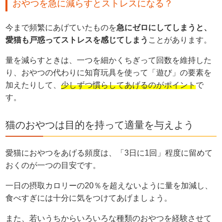
おやつを急に減らすとストレスになる？
今まで頻繁にあげていたものを
急にゼロにしてしまうと、
愛猫も戸惑ってストレスを感じてしまう
ことがあります。
量を減らすときは、一つを細かくちぎって回数を維持した
り、おやつの代わりに知育玩具を使って「遊び」の要素を
加えたりして、
少しずつ慣らしてあげるのがポイント
で
す。
猫のおやつは目的を持って適量を与えよう
愛猫におやつをあげる頻度は、「3日に1回」程度に留めて
おくのが一つの目安です。
一日の摂取カロリーの20％を超えないように量を加減し、
食べすぎには十分に気をつけてあげましょう。
また、若いうちからいろいろな種類のおやつを経験させて