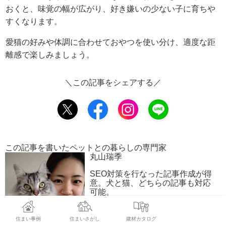
おくと、味覚の幅が広がり、好き嫌いの少ない子に育ちや
すくなります。
愛猫の好みや体調に合わせておやつを使い分け、適度な距
離感で楽しみましょう。
＼この記事をシェアする／
この記事を書いたペットとの暮らしの専門家
丸山瑞季
SEO対策を行なった記事作成が得
意。犬と猫、どちらの記事も対応
可能。
（マルチーズ×キャバリア／男の
子）（キンカロー／男の子）
住まい事例
住まいさがし
建材カタログ