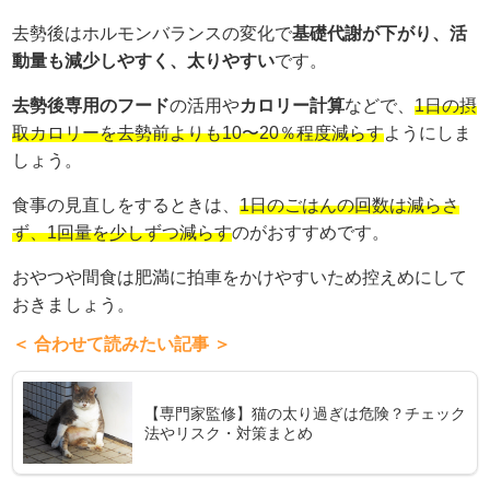
去勢後はホルモンバランスの変化で
基礎代謝が下がり、活
動量も減少しやすく、太りやすい
です。
去勢後専用のフード
の活用や
カロリー計算
などで、
1日の摂
取カロリーを去勢前よりも10〜20％程度減らす
ようにしま
しょう。
食事の見直しをするときは、
1日のごはんの回数は減らさ
ず、1回量を少しずつ減らす
のがおすすめです。
おやつや間食は肥満に拍車をかけやすいため控えめにして
おきましょう。
＜ 合わせて読みたい記事 ＞
【専門家監修】猫の太り過ぎは危険？チェック
法やリスク・対策まとめ