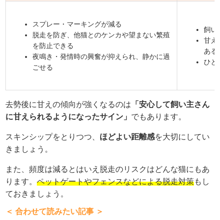
スプレー・マーキングが減る
飼い
脱走を防ぎ、他猫とのケンカや望まない繁殖
甘え
を防止できる
ある
夜鳴き・発情時の興奮が抑えられ、静かに過
ひと
ごせる
去勢後に甘えの傾向が強くなるのは
「安心して飼い主さん
に甘えられるようになったサイン」
でもあります。
スキンシップをとりつつ、
ほどよい距離感
を大切にしてい
きましょう。
また、頻度は減るとはいえ脱走のリスクはどんな猫にもあ
ります。
ペットゲートやフェンスなどによる脱走対策
もし
ておきましょう。
＜ 合わせて読みたい記事 ＞