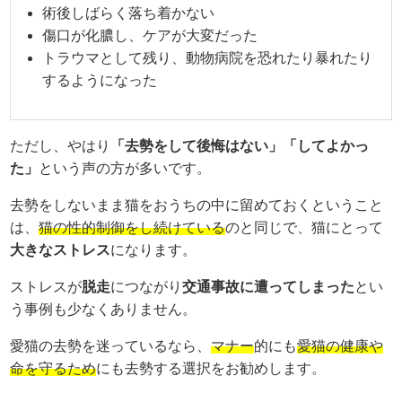
術後しばらく落ち着かない
傷口が化膿し、ケアが大変だった
トラウマとして残り、動物病院を恐れたり暴れたり
するようになった
ただし、やはり
「去勢をして後悔はない」「してよかっ
た」
という声の方が多いです。
去勢をしないまま猫をおうちの中に留めておくということ
は、
猫の性的制御をし続けている
のと同じで、猫にとって
大きなストレス
になります。
ストレスが
脱走
につながり
交通事故に遭ってしまった
とい
う事例も少なくありません。
愛猫の去勢を迷っているなら、
マナー
的にも
愛猫の健康や
命を守るため
にも去勢する選択をお勧めします。