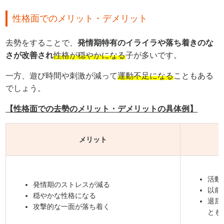
性格面でのメリット・デメリット
去勢をすることで、
発情期特有のイライラや落ち着きのな
さが改善され
性格が穏やかになる
子が多いです。
一方、遊び時間や刺激が減って
運動不足になる
こともある
でしょう。
【性格面での去勢のメリット・デメリットの具体例】
メリット
活動
発情期のストレスが減る
以前
穏やかな性格になる
退屈
攻撃的な一面が落ち着く
とも