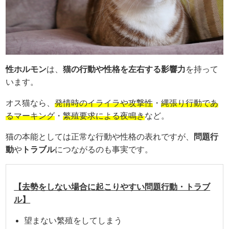
性ホルモン
は、
猫の行動や性格を左右する影響力
を持って
います。
オス猫なら、
発情時のイライラや攻撃性
・
縄張り行動であ
るマーキング
・
繁殖要求による夜鳴き
など。
猫の本能としては正常な行動や性格の表れですが、
問題行
動
や
トラブル
につながるのも事実です。
【去勢をしない場合に起こりやすい問題行動・トラブ
ル】
望まない繁殖をしてしまう