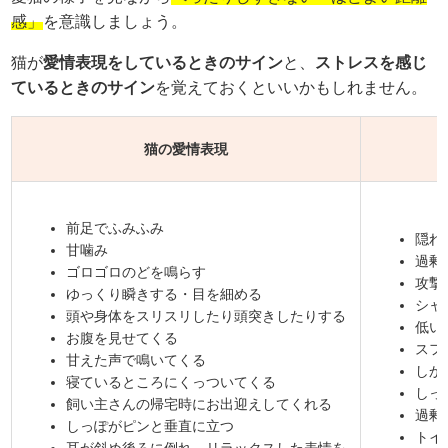
感」
を意識しましょう。
猫が
愛情表現をしているときのサイン
と、
ストレスを感じ
ているときのサイン
を覚えておくといいかもしれません。
猫の愛情表現
前足でふみふみ
隠れ
甘噛み
過剰
ゴロゴロのどを鳴らす
攻撃
ゆっくり瞬きする・目を細める
シャ
頭や身体をスリスリしたり頭突きしたりする
低い
お腹を見せてくる
スフ
甘えた声で鳴いてくる
しか
寝ているところにくっついてくる
しっ
飼い主さんの帰宅時にお出迎えしてくれる
過剰
しっぽがピンと垂直に立つ
トイ
耳が斜め後ろに倒れ、リラックスした表情を