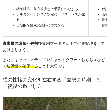
精巣腫瘍・前立腺疾患の予防につながる
代謝
ホルモンバランスの安定によりストレスが減
食欲
る
肥満
長期的な健康の維持につながる
尿病
食事量の調整
や
去勢後専用フード
の活用で健康管理をして
あげましょう。
また、キャットステップやキャットタワー・おもちゃなど
で
運動量を確保する
ことも大切です。
猫の性格の変化を左右する「去勢の時期」と
「術後の過ごし方」