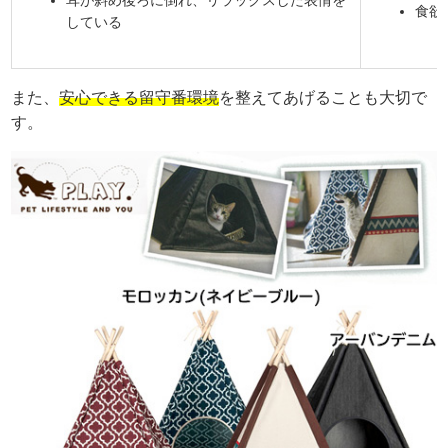
食欲
している
また、
安心できる留守番環境
を整えてあげることも大切で
す。