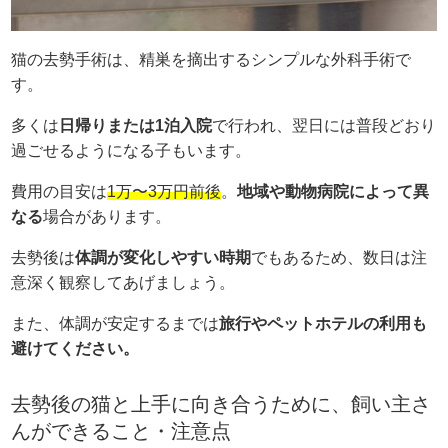
猫の去勢手術は、精巣を摘出するシンプルな外科手術で
す。
多くは
日帰りまたは1泊入院
で行われ、翌日には普段どおり
過ごせるようになる子もいます。
費用の目安は
1万〜3万円前後
。
地域や動物病院によって異
なる
場合があります。
去勢後は
体調が変化しやすい時期
でもあるため、数日は注
意深く観察してあげましょう。
また、体調が安定するまでは
旅行やペットホテルの利用も
避けてください。
去勢後の猫と上手に向き合うために、飼い主さ
んができること・注意点