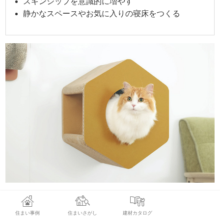
スキンシップを意識的に増やす
静かなスペースやお気に入りの寝床をつくる
キャットステップの中でおすすめなのは
「にゃんボールMA
G」
です。
住まい事例
住まいさがし
建材カタログ