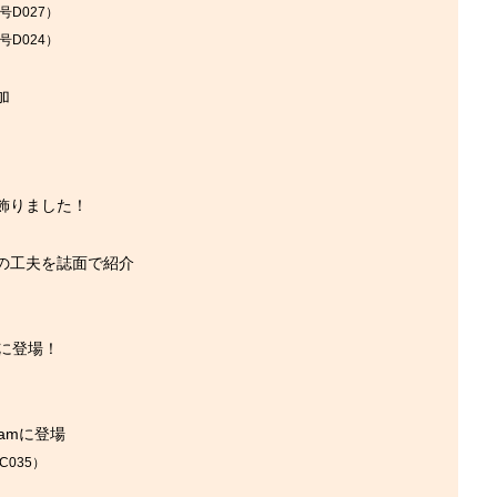
号D027）
号D024）
加
飾りました！
の工夫を誌面で紹介
企画に登場！
amに登場
035）