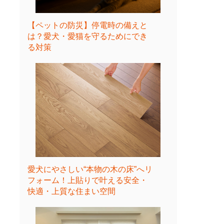
【ペットの防災】停電時の備えと
は？愛犬・愛猫を守るためにでき
る対策
愛犬にやさしい“本物の木の床”へリ
フォーム！上貼りで叶える安全・
快適・上質な住まい空間