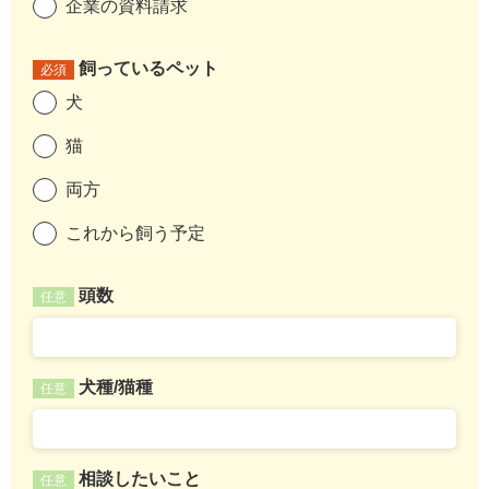
企業の資料請求
飼っているペット
必須
犬
猫
両方
これから飼う予定
頭数
任意
犬種/猫種
任意
相談したいこと
任意