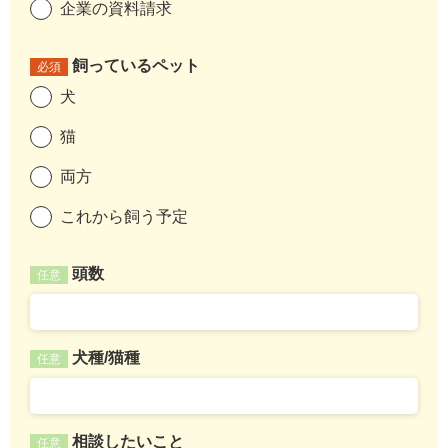
企業の資料請求
飼っているペット
必須
犬
猫
両方
これから飼う予定
頭数
任意
犬種/猫種
任意
相談したいこと
任意