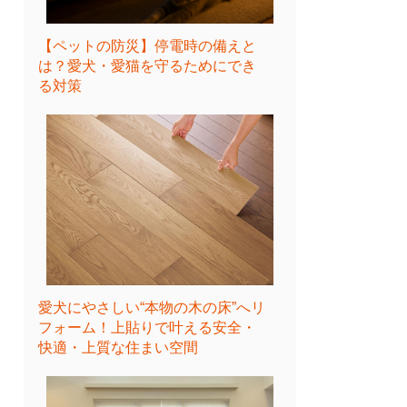
【ペットの防災】停電時の備えと
は？愛犬・愛猫を守るためにでき
る対策
愛犬にやさしい“本物の木の床”へリ
フォーム！上貼りで叶える安全・
快適・上質な住まい空間