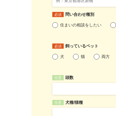
問い合わせ種別
必須
住まいの相談をしたい
飼っているペット
必須
犬
猫
両方
頭数
任意
犬種/猫種
任意