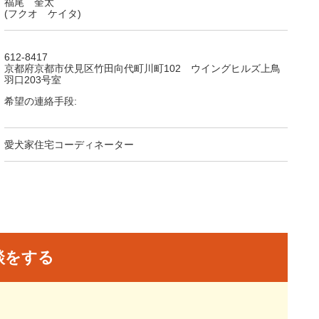
福尾 奎太
(フクオ ケイタ)
612-8417
京都府京都市伏見区竹田向代町川町102 ウイングヒルズ上鳥
羽口203号室
希望の連絡手段:
愛犬家住宅コーディネーター
談をする