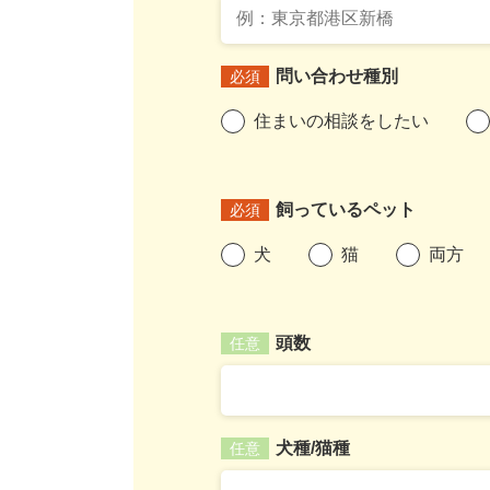
問い合わせ種別
必須
住まいの相談をしたい
飼っているペット
必須
犬
猫
両方
頭数
任意
犬種/猫種
任意