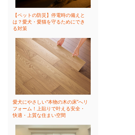
【ペットの防災】停電時の備えと
は？愛犬・愛猫を守るためにでき
る対策
愛犬にやさしい“本物の木の床”へリ
フォーム！上貼りで叶える安全・
快適・上質な住まい空間