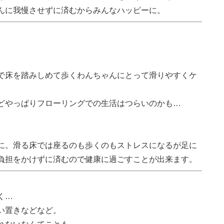
んに我慢させずに済むからみんなハッピーに。
で床を踏みしめて歩くわんちゃんにとって滑りやすくケ
どやっぱりフローリングでの生活はつらいのかも…
に。滑る床では座るのも歩くのもストレスになるが足に
負担をかけずに済むので健康に過ごすことが出来ます。
く…
い置きなどなど。