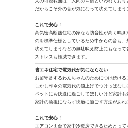
犬の可聴範囲は、人間の４倍といわれており
だからこそ外の音が気になって吠えてしまう
これで安心！
高気密高断熱住宅の家なら防音性が高く鳴き
のを標準仕様としているため中からの音も、
吠えてしまうなどの無駄吠え防止にもなって
ストレスも軽減できます。
省エネ住宅で電気代が気にならない
お留守番するわんちゃんのためにつけ続ける
しかし昨今の電気代の値上げでつけっぱなし
ペットにも快適に過ごしてほしいけど家計も
家計の負担にならず快適に過ごす方法があれ
これで安心！
エアコン１台で家中冷暖房できるためとって