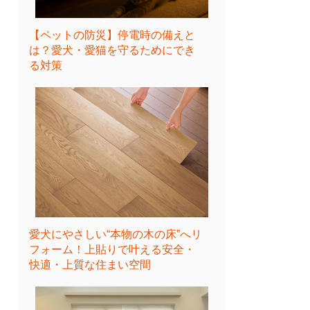
【ペットの防災】停電時の備えと
は？愛犬・愛猫を守るためにでき
る対策
愛犬にやさしい“本物の木の床”へリ
フォーム！上貼りで叶える安全・
快適・上質な住まい空間