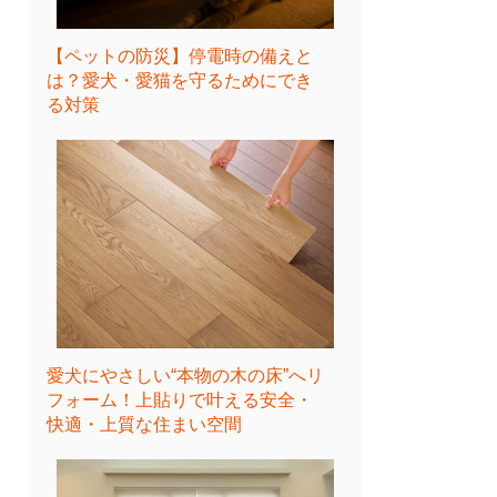
【ペットの防災】停電時の備えと
は？愛犬・愛猫を守るためにでき
る対策
愛犬にやさしい“本物の木の床”へリ
フォーム！上貼りで叶える安全・
快適・上質な住まい空間