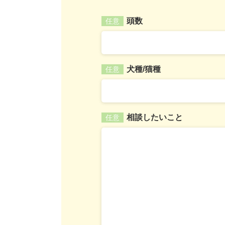
頭数
任意
犬種/猫種
任意
相談したいこと
任意