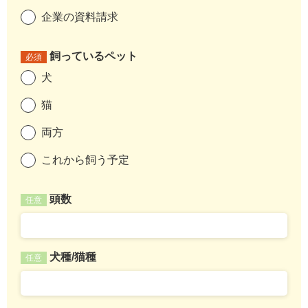
企業の資料請求
飼っているペット
必須
犬
猫
両方
これから飼う予定
頭数
任意
犬種/猫種
任意