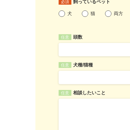
飼っているペット
必須
犬
猫
両方
頭数
任意
犬種/猫種
任意
相談したいこと
任意