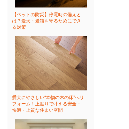
【ペットの防災】停電時の備えと
は？愛犬・愛猫を守るためにでき
る対策
愛犬にやさしい“本物の木の床”へリ
フォーム！上貼りで叶える安全・
快適・上質な住まい空間