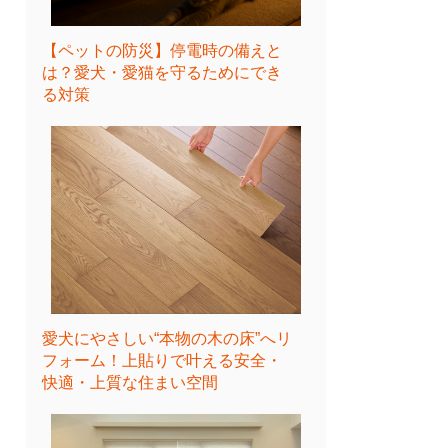
【ペットの防災】停電時の備えと
は？愛犬・愛猫を守るためにでき
る対策
愛犬にやさしい“本物の木の床”へリ
フォーム！上貼りで叶える安全・
快適・上質な住まい空間