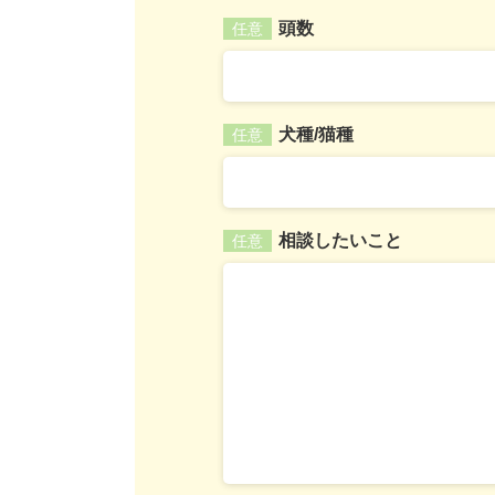
頭数
任意
犬種/猫種
任意
相談したいこと
任意