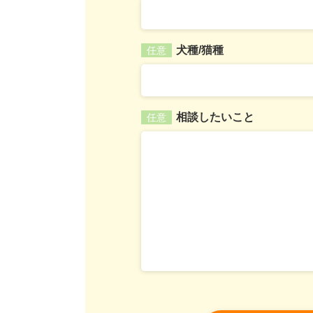
犬種/猫種
任意
相談したいこと
任意