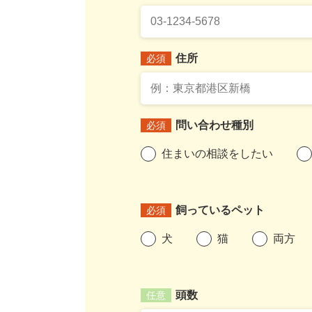
住所
必須
問い合わせ種別
必須
住まいの相談をしたい
飼っているペット
必須
犬
猫
両方
頭数
任意