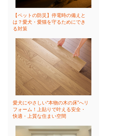
【ペットの防災】停電時の備えと
は？愛犬・愛猫を守るためにでき
る対策
愛犬にやさしい“本物の木の床”へリ
フォーム！上貼りで叶える安全・
快適・上質な住まい空間