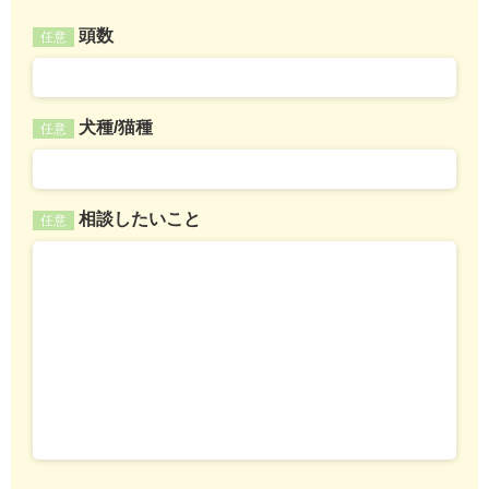
頭数
任意
犬種/猫種
任意
相談したいこと
任意