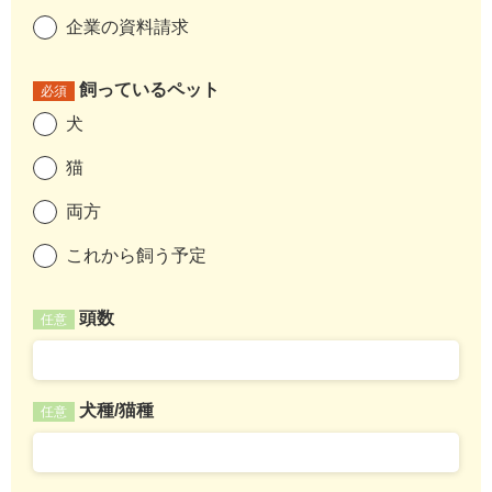
企業の資料請求
飼っているペット
必須
犬
猫
両方
これから飼う予定
頭数
任意
犬種/猫種
任意