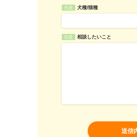
犬種/猫種
任意
相談したいこと
任意