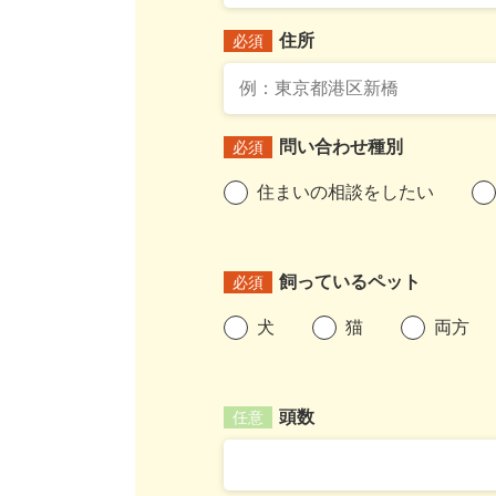
住所
必須
問い合わせ種別
必須
住まいの相談をしたい
飼っているペット
必須
犬
猫
両方
頭数
任意