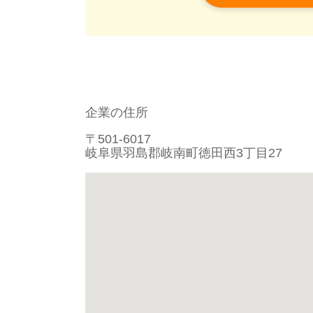
企業の住所
〒501-6017
岐阜県羽島郡岐南町徳田西3丁目27