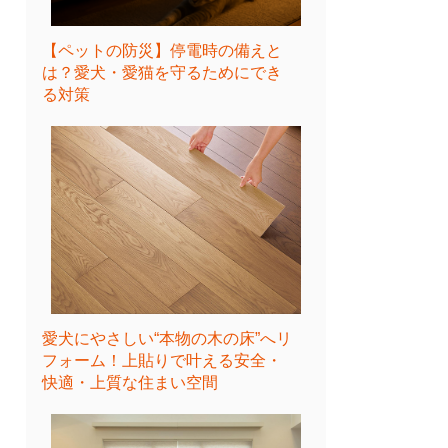
【ペットの防災】停電時の備えと
は？愛犬・愛猫を守るためにでき
る対策
愛犬にやさしい“本物の木の床”へリ
フォーム！上貼りで叶える安全・
快適・上質な住まい空間