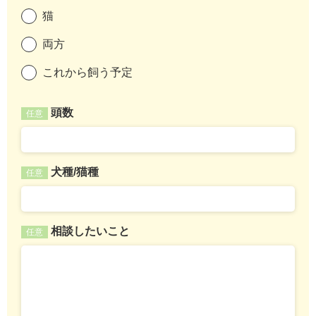
猫
両方
これから飼う予定
頭数
任意
犬種/猫種
任意
相談したいこと
任意