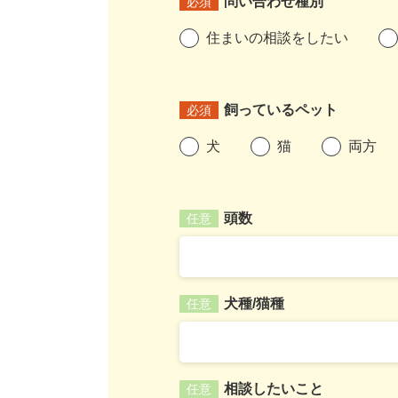
問い合わせ種別
必須
住まいの相談をしたい
飼っているペット
必須
犬
猫
両方
頭数
任意
犬種/猫種
任意
相談したいこと
任意