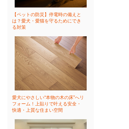
【ペットの防災】停電時の備えと
は？愛犬・愛猫を守るためにでき
る対策
愛犬にやさしい“本物の木の床”へリ
フォーム！上貼りで叶える安全・
快適・上質な住まい空間