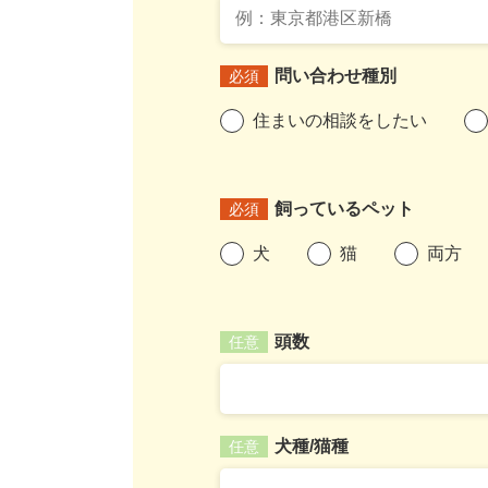
問い合わせ種別
必須
住まいの相談をしたい
飼っているペット
必須
犬
猫
両方
頭数
任意
犬種/猫種
任意