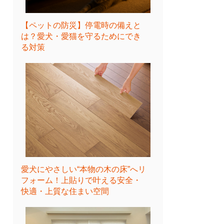
【ペットの防災】停電時の備えと
は？愛犬・愛猫を守るためにでき
る対策
愛犬にやさしい“本物の木の床”へリ
フォーム！上貼りで叶える安全・
快適・上質な住まい空間