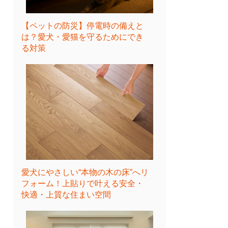
【ペットの防災】停電時の備えと
は？愛犬・愛猫を守るためにでき
る対策
愛犬にやさしい“本物の木の床”へリ
フォーム！上貼りで叶える安全・
快適・上質な住まい空間