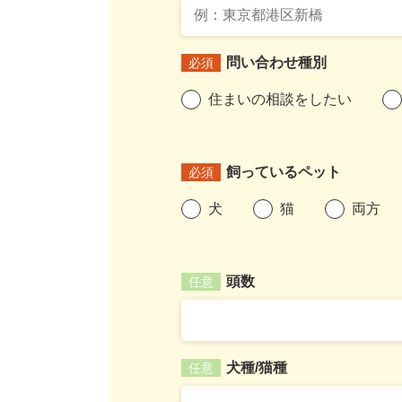
問い合わせ種別
必須
住まいの相談をしたい
飼っているペット
必須
犬
猫
両方
頭数
任意
犬種/猫種
任意