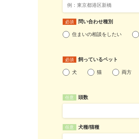
問い合わせ種別
必須
住まいの相談をしたい
飼っているペット
必須
犬
猫
両方
頭数
任意
犬種/猫種
任意