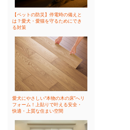
【ペットの防災】停電時の備えと
は？愛犬・愛猫を守るためにでき
る対策
愛犬にやさしい“本物の木の床”へリ
フォーム！上貼りで叶える安全・
快適・上質な住まい空間