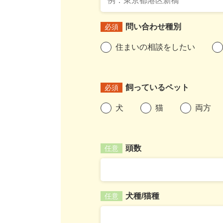
問い合わせ種別
必須
住まいの相談をしたい
飼っているペット
必須
犬
猫
両方
頭数
任意
犬種/猫種
任意