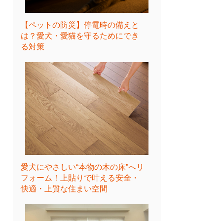
【ペットの防災】停電時の備えと
は？愛犬・愛猫を守るためにでき
る対策
愛犬にやさしい“本物の木の床”へリ
フォーム！上貼りで叶える安全・
快適・上質な住まい空間