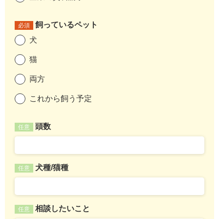
飼っているペット
必須
犬
猫
両方
これから飼う予定
頭数
任意
犬種/猫種
任意
相談したいこと
任意