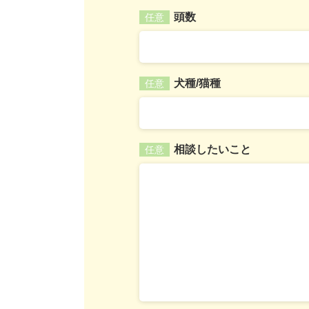
頭数
任意
犬種/猫種
任意
相談したいこと
任意