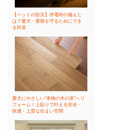
【ペットの防災】停電時の備えと
は？愛犬・愛猫を守るためにでき
る対策
愛犬にやさしい“本物の木の床”へリ
フォーム！上貼りで叶える安全・
快適・上質な住まい空間