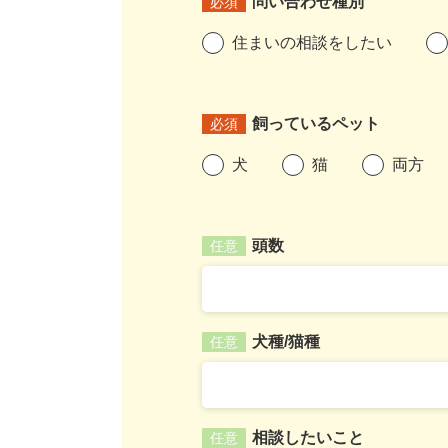
問い合わせ種別
必須
住まいの相談をしたい
飼っているペット
必須
犬
猫
両方
頭数
任意
犬種/猫種
任意
相談したいこと
任意