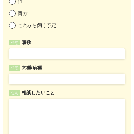
猫
両方
これから飼う予定
頭数
任意
犬種/猫種
任意
相談したいこと
任意