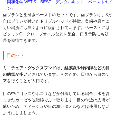
「
同和化学 VET'S BEST デンタルキット ペースト&ブ
ラシ
」
歯ブラシと歯磨きペーストのセットです。歯ブラシは、3方
向にブラシが付いたトリプルヘッドが特徴。奥歯や磨きに
くい場所にも届くように設計されています。ペーストには
ビタミンC・クローブオイルなどを配合。口臭予防にも効
果を期待できます。
目のケア
ミニチュア・ダックスフンドは、結膜炎や緑内障などの目
の病気が多い
とされています。そのため、日頃から目のケ
アを行うことが大切です。
目の中に目ヤニやホコリなどが付着している場合、水を含
ませたガーゼや脱脂綿でふき取ります。目の付近は皮膚が
薄いため、ティッシュや目の粗いタオルなどは使用しない
ようにしましょう。