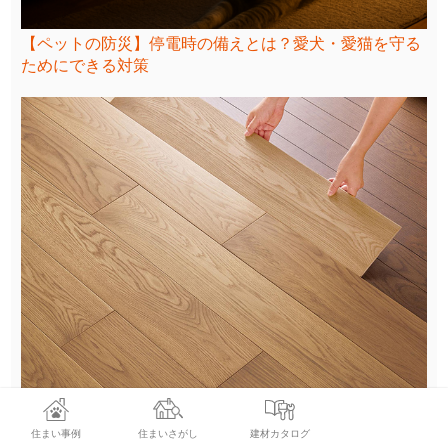
【ペットの防災】停電時の備えとは？愛犬・愛猫を守る
ためにできる対策
愛犬にやさしい“本物の木の床”へリフォーム！上貼りで
住まい事例
住まいさがし
建材カタログ
叶える安全・快適・上質な住まい空間